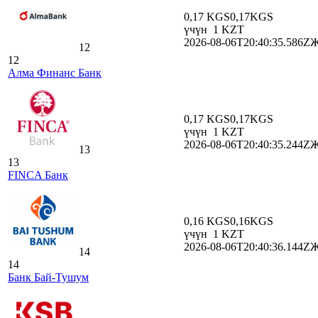
0,17 KGS
0,17
KGS
үчүн
1
KZT
2026-08-06T20:40:35.586Z
Ж
12
12
Алма Финанс Банк
0,17 KGS
0,17
KGS
үчүн
1
KZT
2026-08-06T20:40:35.244Z
Ж
13
13
FINCA Банк
0,16 KGS
0,16
KGS
үчүн
1
KZT
2026-08-06T20:40:36.144Z
Ж
14
14
Банк Бай-Тушум