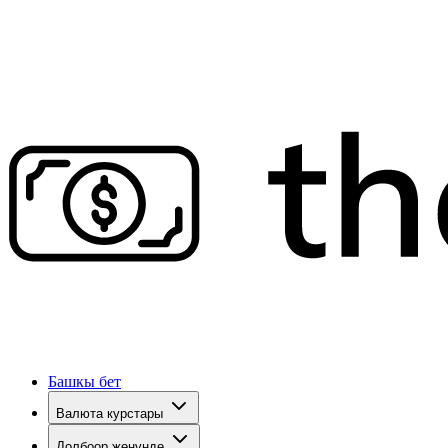
Башкы бет
Валюта курстары
Долбоор жөнүндө