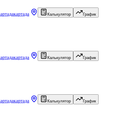
картада
картада
Калькулятор
График
картада
картада
Калькулятор
График
картада
картада
Калькулятор
График