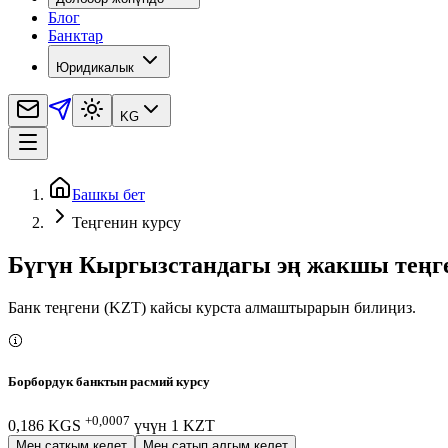
Блог
Банктар
Юридикалык
KG
Башкы бет
Теңгенин курсу
Бүгүн Кыргызстандагы эң жакшы теңге
Банк теңгени (KZT) кайсы курста алмаштырарын билиңиз.
Борбордук банктын расмий курсу
+0,0007
0,186 KGS
үчүн
1
KZT
Мен саткым келет
Мен сатып алгым келет