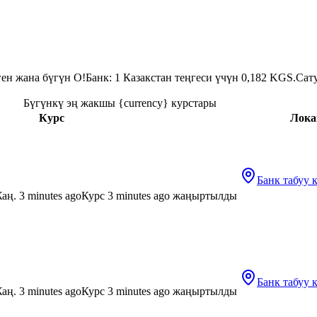
ен жана бүгүн O!Банк: 1 Казакстан теңгеси үчүн 0,182 KGS.
Сату
Бүгүнкү эң жакшы {currency} курстары
Курс
Лока
Банк табуу
аң. 3 minutes ago
Курс 3 minutes ago жаңыртылды
Банк табуу
аң. 3 minutes ago
Курс 3 minutes ago жаңыртылды