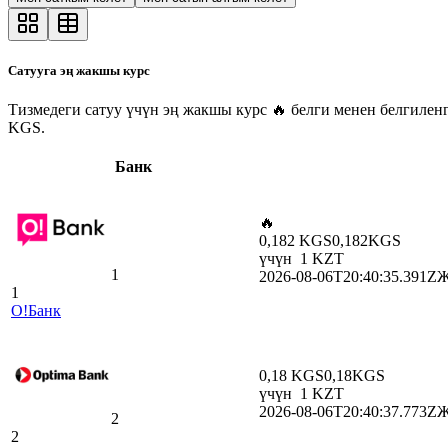
Сатууга эң жакшы курс
Тизмедеги сатуу үчүн эң жакшы курс 🔥 белги менен белгиленг
KGS.
Банк
🔥
0,182 KGS
0,182
KGS
үчүн
1
KZT
1
2026-08-06T20:40:35.391Z
Ж
1
O!Банк
0,18 KGS
0,18
KGS
үчүн
1
KZT
2026-08-06T20:40:37.773Z
Ж
2
2