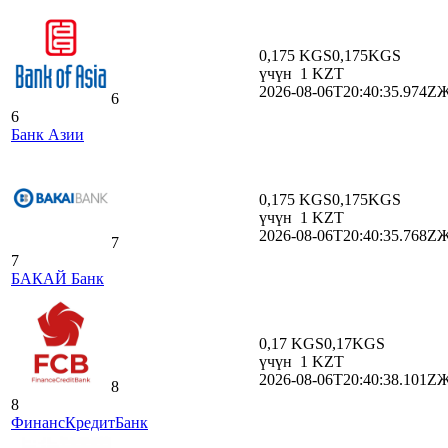
0,175 KGS
0,175
KGS
үчүн
1
KZT
2026-08-06T20:40:35.974Z
Ж
6
6
Банк Азии
0,175 KGS
0,175
KGS
үчүн
1
KZT
2026-08-06T20:40:35.768Z
Ж
7
7
БАКАЙ Банк
0,17 KGS
0,17
KGS
үчүн
1
KZT
2026-08-06T20:40:38.101Z
Ж
8
8
ФинансКредитБанк