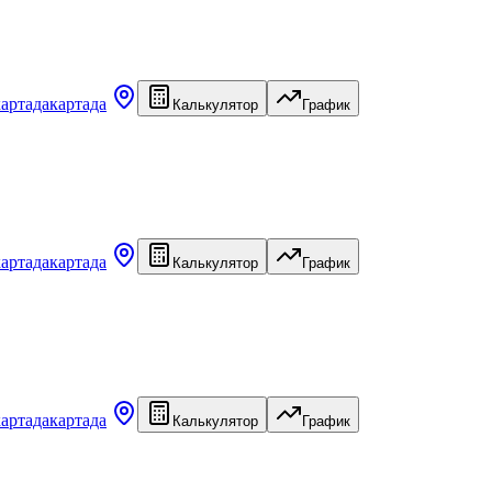
картада
картада
Калькулятор
График
картада
картада
Калькулятор
График
картада
картада
Калькулятор
График