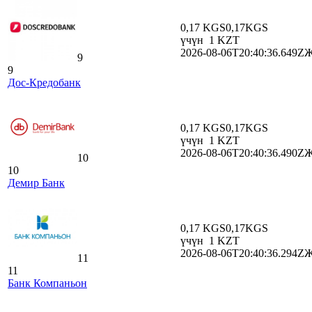
0,17 KGS
0,17
KGS
үчүн
1
KZT
2026-08-06T20:40:36.649Z
Ж
9
9
Дос-Кредобанк
0,17 KGS
0,17
KGS
үчүн
1
KZT
2026-08-06T20:40:36.490Z
Ж
10
10
Демир Банк
0,17 KGS
0,17
KGS
үчүн
1
KZT
2026-08-06T20:40:36.294Z
Ж
11
11
Банк Компаньон