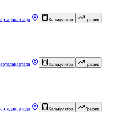
картада
картада
Калькулятор
График
картада
картада
Калькулятор
График
картада
картада
Калькулятор
График