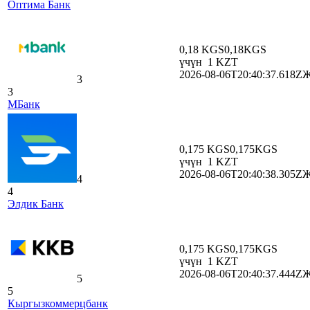
Оптима Банк
0,18 KGS
0,18
KGS
үчүн
1
KZT
2026-08-06T20:40:37.618Z
Ж
3
3
МБанк
0,175 KGS
0,175
KGS
үчүн
1
KZT
2026-08-06T20:40:38.305Z
Ж
4
4
Элдик Банк
0,175 KGS
0,175
KGS
үчүн
1
KZT
2026-08-06T20:40:37.444Z
Ж
5
5
Кыргызкоммерцбанк