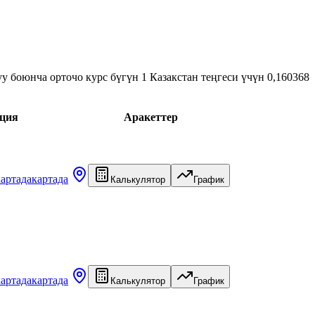
у боюнча орточо курс бүгүн 1 Казакстан теңгеси үчүн 0,160368
ция
Аракеттер
картада
картада
Калькулятор
График
картада
картада
Калькулятор
График