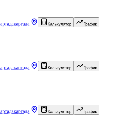
картада
картада
Калькулятор
График
картада
картада
Калькулятор
График
картада
картада
Калькулятор
График