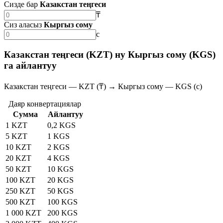
Сизде бар
Казакстан теңгеси
₸
Сиз аласыз
Кыргыз сому
с
Казакстан теңгеси (KZT) ну Кыргыз сому (KGS)
га айлантуу
Казакстан теңгеси — KZT (₸) → Кыргыз сому — KGS (с)
Даяр конвертациялар
Сумма
Айлантуу
1 KZT
0,2 KGS
5 KZT
1 KGS
10 KZT
2 KGS
20 KZT
4 KGS
50 KZT
10 KGS
100 KZT
20 KGS
250 KZT
50 KGS
500 KZT
100 KGS
1 000 KZT
200 KGS