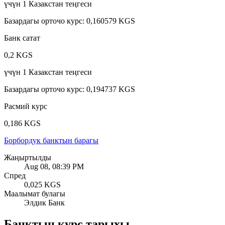
үчүн
1
Казакстан теңгеси
Базардагы орточо курс
:
0,160579 KGS
Банк сатат
0,2 KGS
үчүн
1
Казакстан теңгеси
Базардагы орточо курс
:
0,194737 KGS
Расмий курс
0,186 KGS
Борбордук банктын барагы
Жаңыртылды
Aug 08, 08:39 PM
Спред
0,025 KGS
Маалымат булагы
Элдик Банк
Банктын курс тарыхы