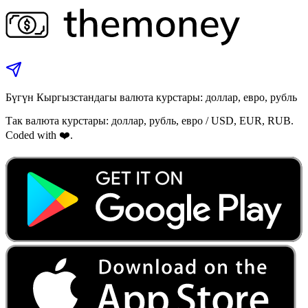
Бүгүн Кыргызстандагы валюта курстары: доллар, евро, рубль
Так валюта курстары: доллар, рубль, евро / USD, EUR, RUB.
Coded with ❤️.