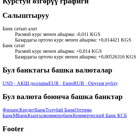
Курстун өзгөрүү графиги
Салыштыруу
Банк сатып алат
Расмий курс менен айырма
:
-0,011 KGS
Базардагы орточо курс менен айырма
:
+0,014421 KGS
Банк сатат
Расмий курс менен айырма
:
+0,014 KGS
Базардагы орточо курс менен айырма
:
+0,00526316 KGS
Бул банктагы башка валюталар
USD
·
АКШ доллары
EUR
·
Евро
RUB
·
Орусия рублу
Бул валюта боюнча башка банктар
ФинансКредитБанк
Толубай Банк
Оптима
Банк
МБанк
Кыргызкоммерцбанк
Коммерческий Банк КСБ
Footer