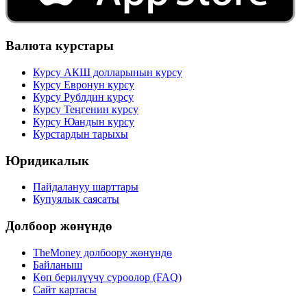
Валюта курстары
Курсу АКШ долларынын курсу
Курсу Евронун курсу
Курсу Рублдин курсу
Курсу Теңгенин курсу
Курсу Юандын курсу
Курстардын тарыхы
Юридикалык
Пайдалануу шарттары
Купуялык саясаты
Долбоор жөнүндө
TheMoney долбоору жөнүндө
Байланыш
Көп берилүүчү суроолор (FAQ)
Сайт картасы