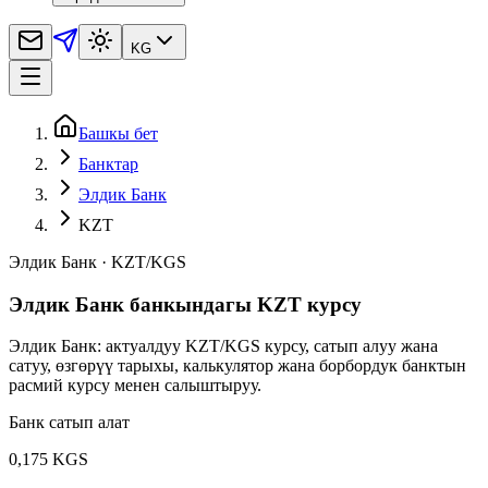
KG
Башкы бет
Банктар
Элдик Банк
KZT
Элдик Банк
·
KZT
/
KGS
Элдик Банк банкындагы KZT курсу
Элдик Банк: актуалдуу KZT/KGS курсу, сатып алуу жана
сатуу, өзгөрүү тарыхы, калькулятор жана борбордук банктын
расмий курсу менен салыштыруу.
Банк сатып алат
0,175 KGS