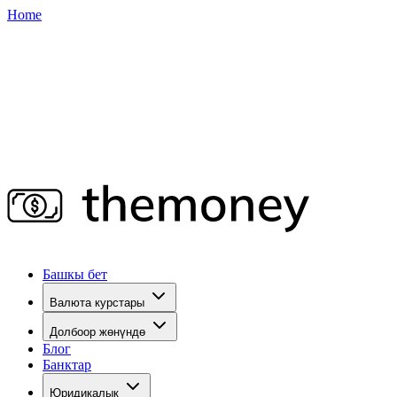
Home
Башкы бет
Валюта курстары
Долбоор жөнүндө
Блог
Банктар
Юридикалык