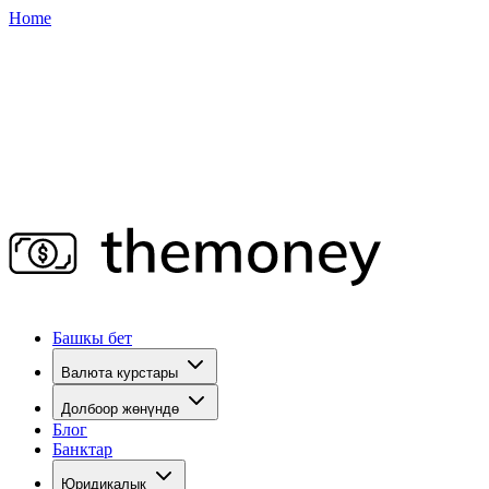
Home
Башкы бет
Валюта курстары
Долбоор жөнүндө
Блог
Банктар
Юридикалык