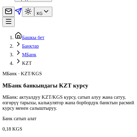
KG
Башкы бет
Банктар
МБанк
KZT
МБанк
·
KZT
/
KGS
МБанк банкындагы KZT курсу
МБанк: актуалдуу KZT/KGS курсу, сатып алуу жана сатуу,
өзгөрүү тарыхы, калькулятор жана борбордук банктын расмий
курсу менен салыштыруу.
Банк сатып алат
0,18 KGS