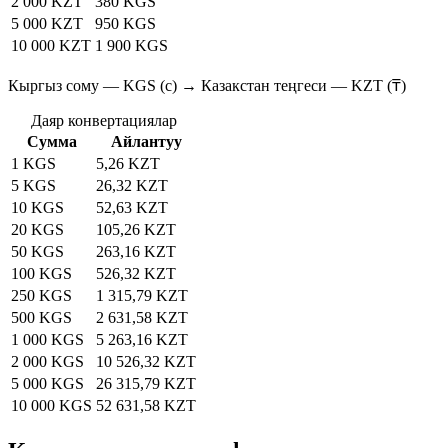
2 000 KZT
380 KGS
5 000 KZT
950 KGS
10 000 KZT
1 900 KGS
Кыргыз сому — KGS (с) → Казакстан теңгеси — KZT (₸)
Даяр конвертациялар
Сумма
Айлантуу
1 KGS
5,26 KZT
5 KGS
26,32 KZT
10 KGS
52,63 KZT
20 KGS
105,26 KZT
50 KGS
263,16 KZT
100 KGS
526,32 KZT
250 KGS
1 315,79 KZT
500 KGS
2 631,58 KZT
1 000 KGS
5 263,16 KZT
2 000 KGS
10 526,32 KZT
5 000 KGS
26 315,79 KZT
10 000 KGS
52 631,58 KZT