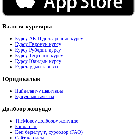
Валюта курстары
Курсу АКШ долларынын курсу
Курсу Евронун курсу
Курсу Рублдин курсу
Курсу Теңгенин курсу
Курсу Юандын курсу
Курстардын тарыхы
Юридикалык
Пайдалануу шарттары
Купуялык саясаты
Долбоор жөнүндө
TheMoney долбоору жөнүндө
Байланыш
Көп берилүүчү суроолор (FAQ)
Сайт картасы