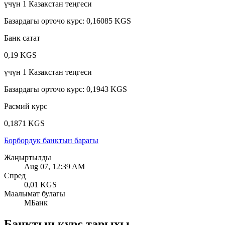
үчүн
1
Казакстан теңгеси
Базардагы орточо курс
:
0,16085 KGS
Банк сатат
0,19 KGS
үчүн
1
Казакстан теңгеси
Базардагы орточо курс
:
0,1943 KGS
Расмий курс
0,1871 KGS
Борбордук банктын барагы
Жаңыртылды
Aug 07, 12:39 AM
Спред
0,01 KGS
Маалымат булагы
МБанк
Банктын курс тарыхы