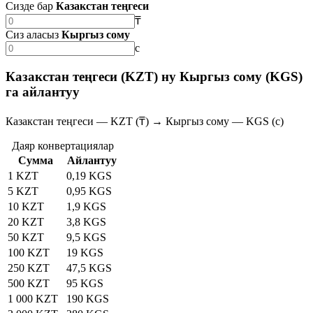
Сизде бар
Казакстан теңгеси
₸
Сиз аласыз
Кыргыз сому
с
Казакстан теңгеси (KZT) ну Кыргыз сому (KGS)
га айлантуу
Казакстан теңгеси — KZT (₸) → Кыргыз сому — KGS (с)
Даяр конвертациялар
Сумма
Айлантуу
1 KZT
0,19 KGS
5 KZT
0,95 KGS
10 KZT
1,9 KGS
20 KZT
3,8 KGS
50 KZT
9,5 KGS
100 KZT
19 KGS
250 KZT
47,5 KGS
500 KZT
95 KGS
1 000 KZT
190 KGS