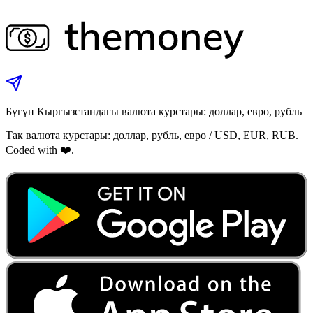
Бүгүн Кыргызстандагы валюта курстары: доллар, евро, рубль
Так валюта курстары: доллар, рубль, евро / USD, EUR, RUB.
Coded with ❤️.