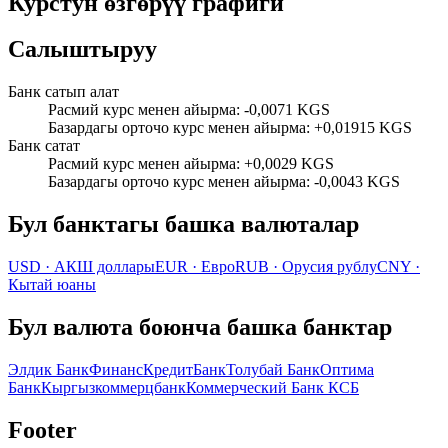
Курстун өзгөрүү графиги
Салыштыруу
Банк сатып алат
Расмий курс менен айырма
:
-0,0071 KGS
Базардагы орточо курс менен айырма
:
+0,01915 KGS
Банк сатат
Расмий курс менен айырма
:
+0,0029 KGS
Базардагы орточо курс менен айырма
:
-0,0043 KGS
Бул банктагы башка валюталар
USD
·
АКШ доллары
EUR
·
Евро
RUB
·
Орусия рублу
CNY
·
Кытай юаны
Бул валюта боюнча башка банктар
Элдик Банк
ФинансКредитБанк
Толубай Банк
Оптима
Банк
Кыргызкоммерцбанк
Коммерческий Банк КСБ
Footer