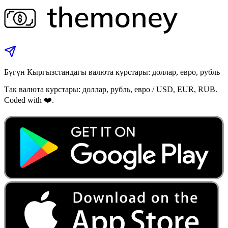
Бүгүн Кыргызстандагы валюта курстары: доллар, евро, рубль
Так валюта курстары: доллар, рубль, евро / USD, EUR, RUB.
Coded with ❤️.