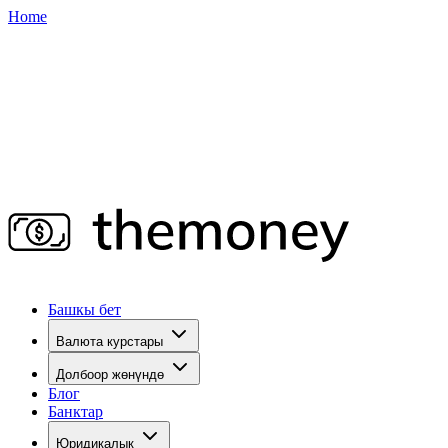
Home
Башкы бет
Валюта курстары
Долбоор жөнүндө
Блог
Банктар
Юридикалык