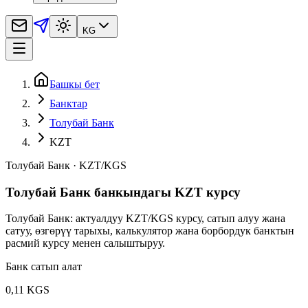
KG
Башкы бет
Банктар
Толубай Банк
KZT
Толубай Банк
·
KZT
/
KGS
Толубай Банк банкындагы KZT курсу
Толубай Банк: актуалдуу KZT/KGS курсу, сатып алуу жана
сатуу, өзгөрүү тарыхы, калькулятор жана борбордук банктын
расмий курсу менен салыштыруу.
Банк сатып алат
0,11 KGS