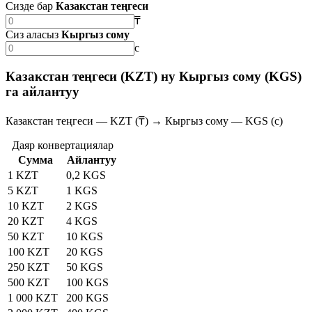
Сизде бар
Казакстан теңгеси
₸
Сиз аласыз
Кыргыз сому
с
Казакстан теңгеси (KZT) ну Кыргыз сому (KGS)
га айлантуу
Казакстан теңгеси — KZT (₸) → Кыргыз сому — KGS (с)
Даяр конвертациялар
Сумма
Айлантуу
1 KZT
0,2 KGS
5 KZT
1 KGS
10 KZT
2 KGS
20 KZT
4 KGS
50 KZT
10 KGS
100 KZT
20 KGS
250 KZT
50 KGS
500 KZT
100 KGS
1 000 KZT
200 KGS