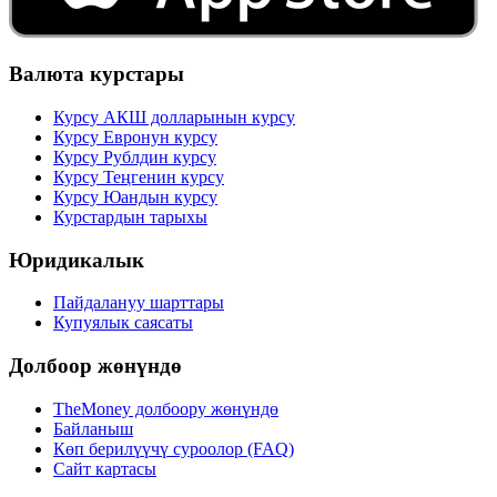
Валюта курстары
Курсу АКШ долларынын курсу
Курсу Евронун курсу
Курсу Рублдин курсу
Курсу Теңгенин курсу
Курсу Юандын курсу
Курстардын тарыхы
Юридикалык
Пайдалануу шарттары
Купуялык саясаты
Долбоор жөнүндө
TheMoney долбоору жөнүндө
Байланыш
Көп берилүүчү суроолор (FAQ)
Сайт картасы