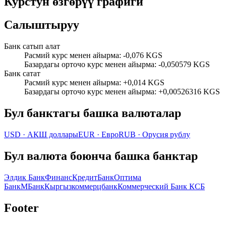
Курстун өзгөрүү графиги
Салыштыруу
Банк сатып алат
Расмий курс менен айырма
:
-0,076 KGS
Базардагы орточо курс менен айырма
:
-0,050579 KGS
Банк сатат
Расмий курс менен айырма
:
+0,014 KGS
Базардагы орточо курс менен айырма
:
+0,00526316 KGS
Бул банктагы башка валюталар
USD
·
АКШ доллары
EUR
·
Евро
RUB
·
Орусия рублу
Бул валюта боюнча башка банктар
Элдик Банк
ФинансКредитБанк
Оптима
Банк
МБанк
Кыргызкоммерцбанк
Коммерческий Банк КСБ
Footer