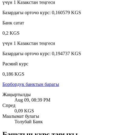
үчүн
1
Казакстан теңгеси
Базардагы орточо курс
:
0,160579 KGS
Банк сатат
0,2 KGS
үчүн
1
Казакстан теңгеси
Базардагы орточо курс
:
0,194737 KGS
Расмий курс
0,186 KGS
Борбордук банктын барагы
Жаңыртылды
Aug 09, 08:39 PM
Спред
0,09 KGS
Маалымат булагы
Толубай Банк
Банктын курс тарыхы