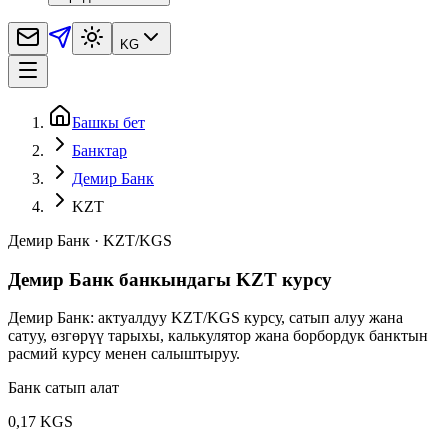
KG
Башкы бет
Банктар
Демир Банк
KZT
Демир Банк
·
KZT
/
KGS
Демир Банк банкындагы KZT курсу
Демир Банк: актуалдуу KZT/KGS курсу, сатып алуу жана
сатуу, өзгөрүү тарыхы, калькулятор жана борбордук банктын
расмий курсу менен салыштыруу.
Банк сатып алат
0,17 KGS