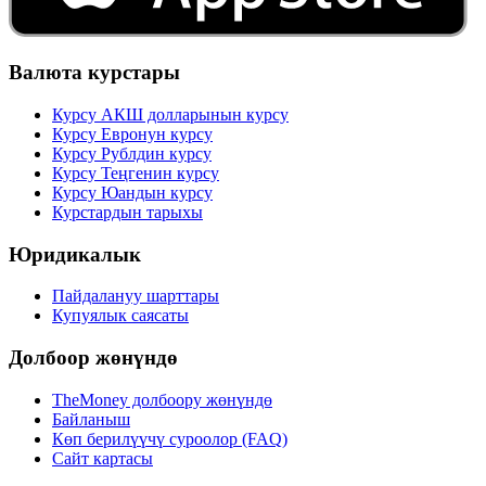
Валюта курстары
Курсу АКШ долларынын курсу
Курсу Евронун курсу
Курсу Рублдин курсу
Курсу Теңгенин курсу
Курсу Юандын курсу
Курстардын тарыхы
Юридикалык
Пайдалануу шарттары
Купуялык саясаты
Долбоор жөнүндө
TheMoney долбоору жөнүндө
Байланыш
Көп берилүүчү суроолор (FAQ)
Сайт картасы