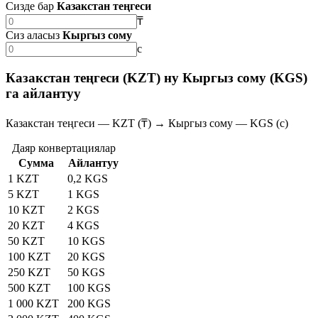
Сизде бар
Казакстан теңгеси
₸
Сиз аласыз
Кыргыз сому
с
Казакстан теңгеси (KZT) ну Кыргыз сому (KGS)
га айлантуу
Казакстан теңгеси — KZT (₸) → Кыргыз сому — KGS (с)
Даяр конвертациялар
Сумма
Айлантуу
1 KZT
0,2 KGS
5 KZT
1 KGS
10 KZT
2 KGS
20 KZT
4 KGS
50 KZT
10 KGS
100 KZT
20 KGS
250 KZT
50 KGS
500 KZT
100 KGS
1 000 KZT
200 KGS