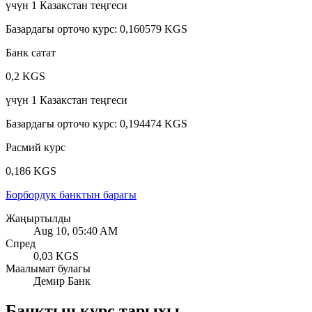
үчүн
1
Казакстан теңгеси
Базардагы орточо курс
:
0,160579 KGS
Банк сатат
0,2 KGS
үчүн
1
Казакстан теңгеси
Базардагы орточо курс
:
0,194474 KGS
Расмий курс
0,186 KGS
Борбордук банктын барагы
Жаңыртылды
Aug 10, 05:40 AM
Спред
0,03 KGS
Маалымат булагы
Демир Банк
Банктын курс тарыхы