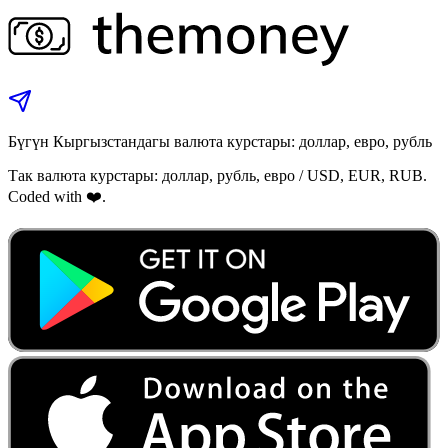
Бүгүн Кыргызстандагы валюта курстары: доллар, евро, рубль
Так валюта курстары: доллар, рубль, евро / USD, EUR, RUB.
Coded with ❤️.