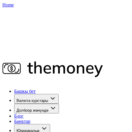
Home
Башкы бет
Валюта курстары
Долбоор жөнүндө
Блог
Банктар
Юридикалык