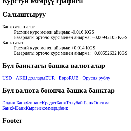
Курстун өзгөрүү графиги
Салыштыруу
Банк сатып алат
Расмий курс менен айырма
:
-0,016 KGS
Базардагы орточо курс менен айырма
:
+0,00942105 KGS
Банк сатат
Расмий курс менен айырма
:
+0,014 KGS
Базардагы орточо курс менен айырма
:
+0,00552632 KGS
Бул банктагы башка валюталар
USD
·
АКШ доллары
EUR
·
Евро
RUB
·
Орусия рублу
Бул валюта боюнча башка банктар
Элдик Банк
ФинансКредитБанк
Толубай Банк
Оптима
Банк
МБанк
Кыргызкоммерцбанк
Footer