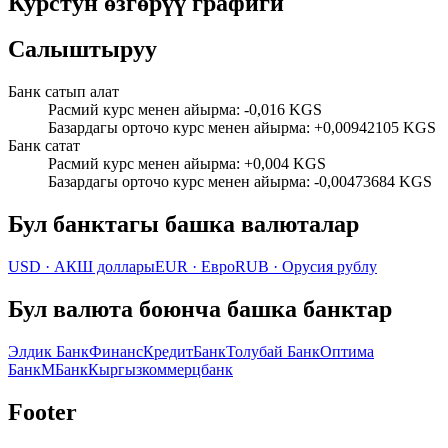
Курстун өзгөрүү графиги
Салыштыруу
Банк сатып алат
Расмий курс менен айырма
:
-0,016 KGS
Базардагы орточо курс менен айырма
:
+0,00942105 KGS
Банк сатат
Расмий курс менен айырма
:
+0,004 KGS
Базардагы орточо курс менен айырма
:
-0,00473684 KGS
Бул банктагы башка валюталар
USD
·
АКШ доллары
EUR
·
Евро
RUB
·
Орусия рублу
Бул валюта боюнча башка банктар
Элдик Банк
ФинансКредитБанк
Толубай Банк
Оптима
Банк
МБанк
Кыргызкоммерцбанк
Footer