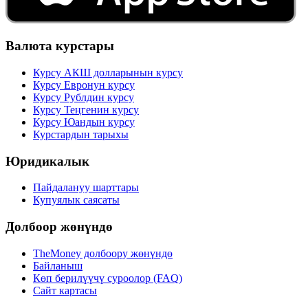
Валюта курстары
Курсу АКШ долларынын курсу
Курсу Евронун курсу
Курсу Рублдин курсу
Курсу Теңгенин курсу
Курсу Юандын курсу
Курстардын тарыхы
Юридикалык
Пайдалануу шарттары
Купуялык саясаты
Долбоор жөнүндө
TheMoney долбоору жөнүндө
Байланыш
Көп берилүүчү суроолор (FAQ)
Сайт картасы