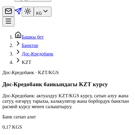
KG
Башкы бет
Банктар
Дос-Кредобанк
KZT
Дос-Кредобанк
·
KZT
/
KGS
Дос-Кредобанк банкындагы KZT курсу
Дос-Кредобанк: актуалдуу KZT/KGS курсу, сатып алуу жана
сатуу, өзгөрүү тарыхы, калькулятор жана борбордук банктын
расмий курсу менен салыштыруу.
Банк сатып алат
0,17 KGS