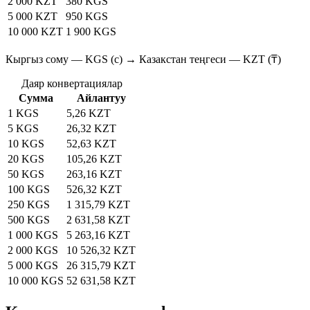
2 000 KZT
380 KGS
5 000 KZT
950 KGS
10 000 KZT
1 900 KGS
Кыргыз сому — KGS (с) → Казакстан теңгеси — KZT (₸)
Даяр конвертациялар
Сумма
Айлантуу
1 KGS
5,26 KZT
5 KGS
26,32 KZT
10 KGS
52,63 KZT
20 KGS
105,26 KZT
50 KGS
263,16 KZT
100 KGS
526,32 KZT
250 KGS
1 315,79 KZT
500 KGS
2 631,58 KZT
1 000 KGS
5 263,16 KZT
2 000 KGS
10 526,32 KZT
5 000 KGS
26 315,79 KZT
10 000 KGS
52 631,58 KZT