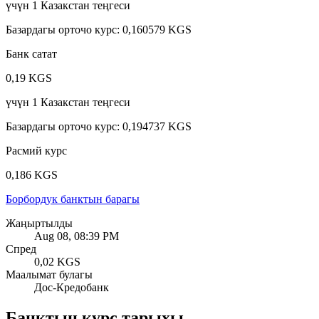
үчүн
1
Казакстан теңгеси
Базардагы орточо курс
:
0,160579 KGS
Банк сатат
0,19 KGS
үчүн
1
Казакстан теңгеси
Базардагы орточо курс
:
0,194737 KGS
Расмий курс
0,186 KGS
Борбордук банктын барагы
Жаңыртылды
Aug 08, 08:39 PM
Спред
0,02 KGS
Маалымат булагы
Дос-Кредобанк
Банктын курс тарыхы