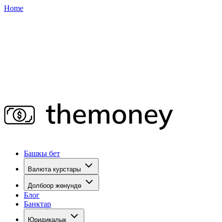
Home
Башкы бет
Валюта курстары
Долбоор жөнүндө
Блог
Банктар
Юридикалык