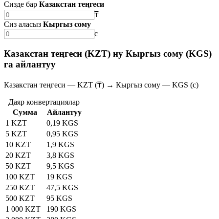
Сизде бар
Казакстан теңгеси
₸
Сиз аласыз
Кыргыз сому
с
Казакстан теңгеси (KZT) ну Кыргыз сому (KGS)
га айлантуу
Казакстан теңгеси — KZT (₸) → Кыргыз сому — KGS (с)
Даяр конвертациялар
Сумма
Айлантуу
1 KZT
0,19 KGS
5 KZT
0,95 KGS
10 KZT
1,9 KGS
20 KZT
3,8 KGS
50 KZT
9,5 KGS
100 KZT
19 KGS
250 KZT
47,5 KGS
500 KZT
95 KGS
1 000 KZT
190 KGS