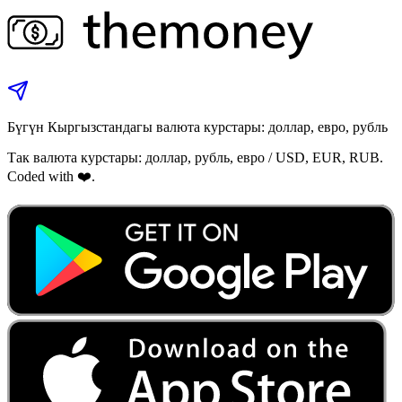
Бүгүн Кыргызстандагы валюта курстары: доллар, евро, рубль
Так валюта курстары: доллар, рубль, евро / USD, EUR, RUB.
Coded with ❤️.