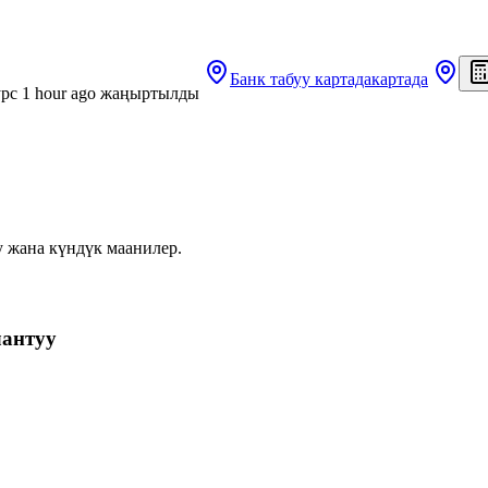
Банк табуу
картада
картада
рс 1 hour ago жаңыртылды
у жана күндүк маанилер.
лантуу