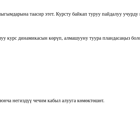
ыгымдарына таасир этет. Курсту байкап туруу пайдалуу учурду 
уу курс динамикасын көрүп, алмашууну туура пландасаңыз боло
юнча негиздүү чечим кабыл алууга көмөктөшөт.