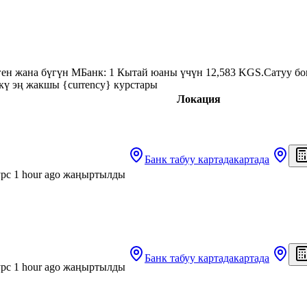
ген жана бүгүн МБанк: 1 Кытай юаны үчүн 12,583 KGS.
Сатуу бо
кү эң жакшы {currency} курстары
Локация
Банк табуу
картада
картада
рс 1 hour ago жаңыртылды
Банк табуу
картада
картада
рс 1 hour ago жаңыртылды