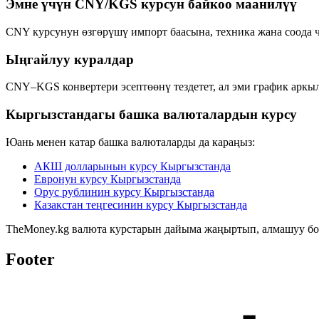
Эмне үчүн CNY/KGS курсун байкоо маанилүү
CNY курсунун өзгөрүшү импорт баасына, техника жана соода ч
Ыңгайлуу куралдар
CNY–KGS конвертери эсептөөнү тездетет, ал эми график аркыл
Кыргызстандагы башка валюталардын курсу
Юань менен катар башка валюталарды да караңыз:
АКШ долларынын курсу Кыргызстанда
Евронун курсу Кыргызстанда
Орус рублинин курсу Кыргызстанда
Казакстан теңгесинин курсу Кыргызстанда
TheMoney.kg валюта курстарын дайыма жаңыртып, алмашуу бо
Footer