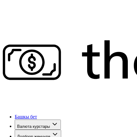
Башкы бет
Валюта курстары
Долбоор жөнүндө