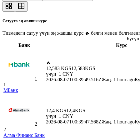
Сатууга эң жакшы курс
Тизмедеги сатуу үчүн эң жакшы курс 🔥 белги менен белгилен
Бүгүн
Банк
Курс
🔥
12,583 KGS
12,583
KGS
үчүн
1
CNY
1
2026-08-07T00:39:49.516Z
Жаң. 1 hour ago
Ку
1
МБанк
12,4 KGS
12,4
KGS
үчүн
1
CNY
2026-08-07T00:39:47.568Z
Жаң. 1 hour ago
Ку
2
2
Алма Финанс Банк