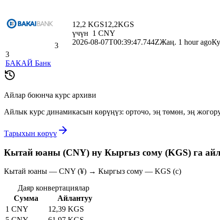
12,2 KGS
12,2
KGS
үчүн
1
CNY
2026-08-07T00:39:47.744Z
Жаң. 1 hour ago
Ку
3
3
БАКАЙ Банк
Айлар боюнча курс архиви
Айлык курс динамикасын көрүңүз: орточо, эң төмөн, эң жогор
Тарыхын көрүү
Кытай юаны (CNY) ну Кыргыз сому (KGS) га ай
Кытай юаны — CNY (¥) → Кыргыз сому — KGS (с)
Даяр конвертациялар
Сумма
Айлантуу
1 CNY
12,39 KGS
5 CNY
61,97 KGS