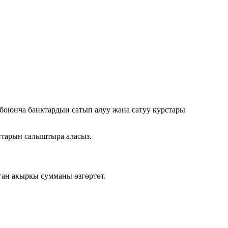
боюнча банктардын сатып алуу жана сатуу курстары
ттарын салыштыра аласыз.
ган акыркы сумманы өзгөртөт.