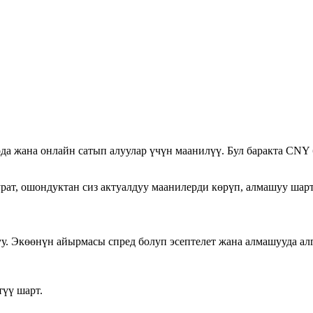
а жана онлайн сатып алуулар үчүн маанилүү. Бул баракта CNY 
ат, ошондуктан сиз актуалдуу маанилерди көрүп, алмашуу шар
уу. Экөөнүн айырмасы спред болуп эсептелет жана алмашууда ал
үү шарт.