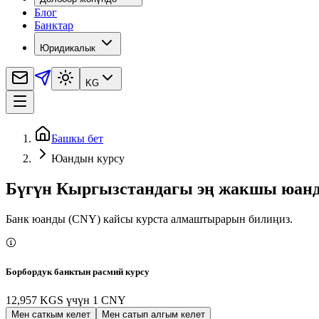
Блог
Банктар
Юридикалык
KG
Башкы бет
Юандын курсу
Бүгүн Кыргызстандагы эң жакшы юанд
Банк юанды (CNY) кайсы курста алмаштырарын билиңиз.
Борбордук банктын расмий курсу
12,957 KGS
үчүн
1
CNY
Мен саткым келет
Мен сатып алгым келет