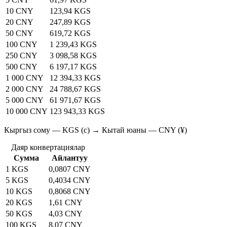
10 CNY
123,94 KGS
20 CNY
247,89 KGS
50 CNY
619,72 KGS
100 CNY
1 239,43 KGS
250 CNY
3 098,58 KGS
500 CNY
6 197,17 KGS
1 000 CNY
12 394,33 KGS
2 000 CNY
24 788,67 KGS
5 000 CNY
61 971,67 KGS
10 000 CNY
123 943,33 KGS
Кыргыз сому — KGS (с) → Кытай юаны — CNY (¥)
Даяр конвертациялар
Сумма
Айлантуу
1 KGS
0,0807 CNY
5 KGS
0,4034 CNY
10 KGS
0,8068 CNY
20 KGS
1,61 CNY
50 KGS
4,03 CNY
100 KGS
8,07 CNY