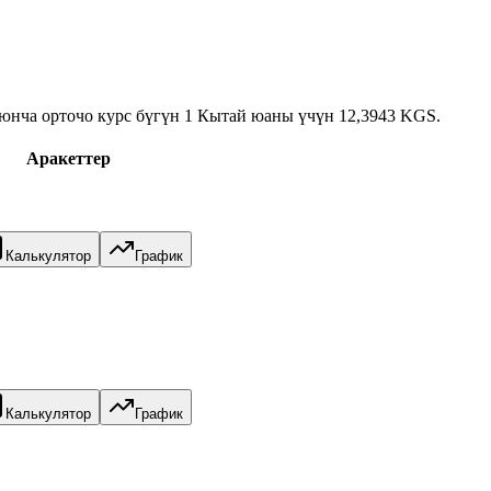
юнча орточо курс бүгүн 1 Кытай юаны үчүн 12,3943 KGS.
Аракеттер
Калькулятор
График
Калькулятор
График