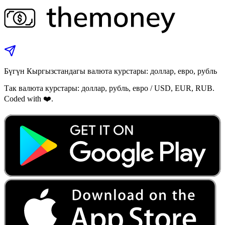
Бүгүн Кыргызстандагы валюта курстары: доллар, евро, рубль
Так валюта курстары: доллар, рубль, евро / USD, EUR, RUB.
Coded with ❤️.