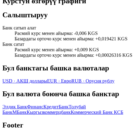
Курстун өзгөрүү графиги
Салыштыруу
Банк сатып алат
Расмий курс менен айырма
:
-0,006 KGS
Базардагы орточо курс менен айырма
:
+0,019421 KGS
Банк сатат
Расмий курс менен айырма
:
+0,009 KGS
Базардагы орточо курс менен айырма
:
+0,00026316 KGS
Бул банктагы башка валюталар
USD
·
АКШ доллары
EUR
·
Евро
RUB
·
Орусия рублу
Бул валюта боюнча башка банктар
Элдик Банк
ФинансКредитБанк
Толубай
Банк
МБанк
Кыргызкоммерцбанк
Коммерческий Банк КСБ
Footer