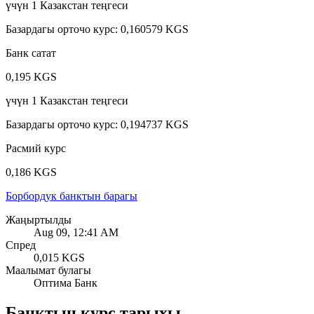
үчүн
1
Казакстан теңгеси
Базардагы орточо курс
:
0,160579 KGS
Банк сатат
0,195 KGS
үчүн
1
Казакстан теңгеси
Базардагы орточо курс
:
0,194737 KGS
Расмий курс
0,186 KGS
Борбордук банктын барагы
Жаңыртылды
Aug 09, 12:41 AM
Спред
0,015 KGS
Маалымат булагы
Оптима Банк
Банктын курс тарыхы