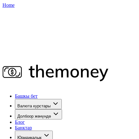
Home
Башкы бет
Валюта курстары
Долбоор жөнүндө
Блог
Банктар
Юридикалык