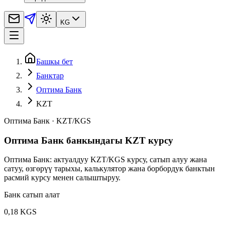
KG
Башкы бет
Банктар
Оптима Банк
KZT
Оптима Банк
·
KZT
/
KGS
Оптима Банк банкындагы KZT курсу
Оптима Банк: актуалдуу KZT/KGS курсу, сатып алуу жана
сатуу, өзгөрүү тарыхы, калькулятор жана борбордук банктын
расмий курсу менен салыштыруу.
Банк сатып алат
0,18 KGS