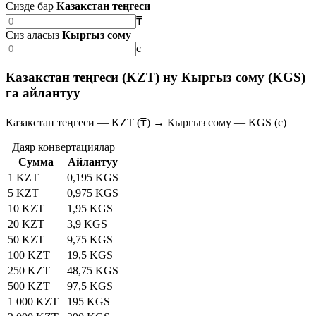
Сизде бар
Казакстан теңгеси
₸
Сиз аласыз
Кыргыз сому
с
Казакстан теңгеси (KZT) ну Кыргыз сому (KGS)
га айлантуу
Казакстан теңгеси — KZT (₸) → Кыргыз сому — KGS (с)
Даяр конвертациялар
Сумма
Айлантуу
1 KZT
0,195 KGS
5 KZT
0,975 KGS
10 KZT
1,95 KGS
20 KZT
3,9 KGS
50 KZT
9,75 KGS
100 KZT
19,5 KGS
250 KZT
48,75 KGS
500 KZT
97,5 KGS
1 000 KZT
195 KGS