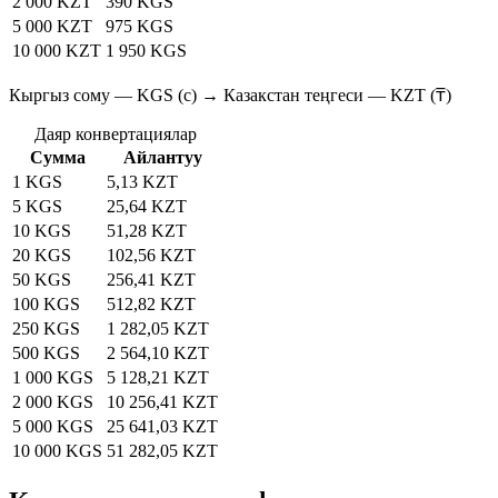
2 000 KZT
390 KGS
5 000 KZT
975 KGS
10 000 KZT
1 950 KGS
Кыргыз сому — KGS (с) → Казакстан теңгеси — KZT (₸)
Даяр конвертациялар
Сумма
Айлантуу
1 KGS
5,13 KZT
5 KGS
25,64 KZT
10 KGS
51,28 KZT
20 KGS
102,56 KZT
50 KGS
256,41 KZT
100 KGS
512,82 KZT
250 KGS
1 282,05 KZT
500 KGS
2 564,10 KZT
1 000 KGS
5 128,21 KZT
2 000 KGS
10 256,41 KZT
5 000 KGS
25 641,03 KZT
10 000 KGS
51 282,05 KZT