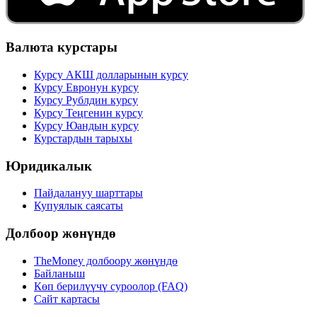
Валюта курстары
Курсу АКШ долларынын курсу
Курсу Евронун курсу
Курсу Рублдин курсу
Курсу Теңгенин курсу
Курсу Юандын курсу
Курстардын тарыхы
Юридикалык
Пайдалануу шарттары
Купуялык саясаты
Долбоор жөнүндө
TheMoney долбоору жөнүндө
Байланыш
Көп берилүүчү суроолор (FAQ)
Сайт картасы