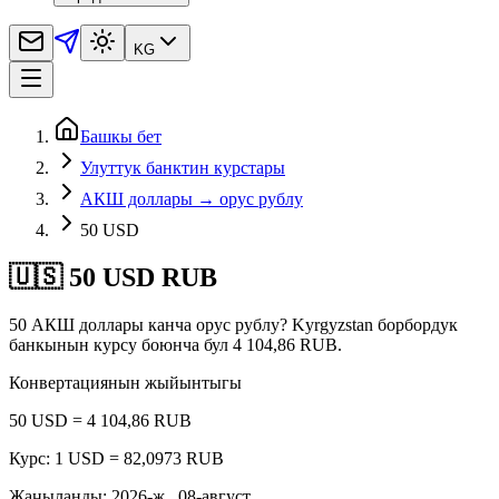
KG
Башкы бет
Улуттук банктин курстары
АКШ доллары → орус рублу
50 USD
🇺🇸 50 USD RUB
50 АКШ доллары канча орус рублу? Kyrgyzstan борбордук
банкынын курсу боюнча бул 4 104,86 RUB.
Конвертациянын жыйынтыгы
50 USD = 4 104,86 RUB
Курс: 1 USD = 82,0973 RUB
Жаңыланды
:
2026-ж., 08-август