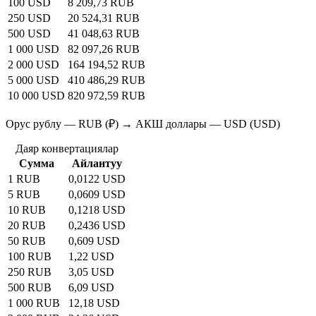
100 USD
8 209,73 RUB
250 USD
20 524,31 RUB
500 USD
41 048,63 RUB
1 000 USD
82 097,26 RUB
2 000 USD
164 194,52 RUB
5 000 USD
410 486,29 RUB
10 000 USD
820 972,59 RUB
Орус рублу — RUB (₽) → АКШ доллары — USD (USD)
Даяр конвертациялар
Сумма
Айлантуу
1 RUB
0,0122 USD
5 RUB
0,0609 USD
10 RUB
0,1218 USD
20 RUB
0,2436 USD
50 RUB
0,609 USD
100 RUB
1,22 USD
250 RUB
3,05 USD
500 RUB
6,09 USD
1 000 RUB
12,18 USD