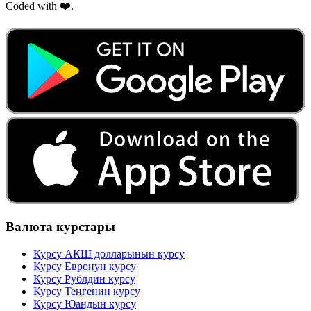
Coded with ❤️.
Валюта курстары
Курсу АКШ долларынын курсу
Курсу Евронун курсу
Курсу Рублдин курсу
Курсу Теңгенин курсу
Курсу Юандын курсу