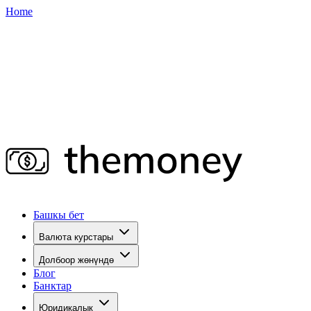
Home
Башкы бет
Валюта курстары
Долбоор жөнүндө
Блог
Банктар
Юридикалык