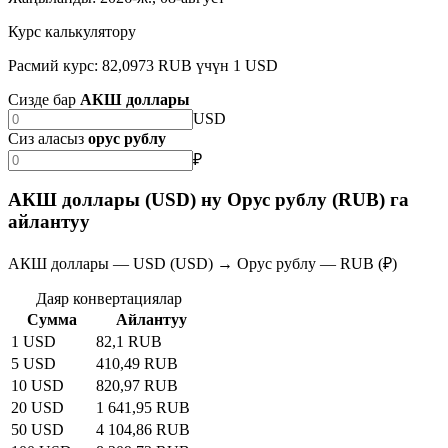
Курс калькулятору
Расмий курс: 82,0973 RUB үчүн 1 USD
Сизде бар
АКШ доллары
USD
Сиз аласыз
орус рублу
₽
АКШ доллары (USD) ну Орус рублу (RUB) га
айлантуу
АКШ доллары — USD (USD) → Орус рублу — RUB (₽)
Даяр конвертациялар
Сумма
Айлантуу
1 USD
82,1 RUB
5 USD
410,49 RUB
10 USD
820,97 RUB
20 USD
1 641,95 RUB
50 USD
4 104,86 RUB