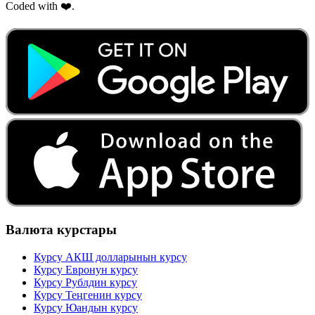
Coded with ❤️.
Валюта курстары
Курсу АКШ долларынын курсу
Курсу Евронун курсу
Курсу Рублдин курсу
Курсу Теңгенин курсу
Курсу Юандын курсу