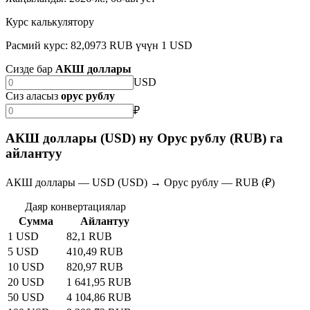
Курс калькулятору
Расмий курс: 82,0973 RUB үчүн 1 USD
Сизде бар
АКШ доллары
USD
Сиз аласыз
орус рублу
₽
АКШ доллары (USD) ну Орус рублу (RUB) га
айлантуу
АКШ доллары — USD (USD) → Орус рублу — RUB (₽)
Даяр конвертациялар
Сумма
Айлантуу
1 USD
82,1 RUB
5 USD
410,49 RUB
10 USD
820,97 RUB
20 USD
1 641,95 RUB
50 USD
4 104,86 RUB