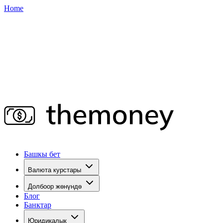
Home
Башкы бет
Валюта курстары
Долбоор жөнүндө
Блог
Банктар
Юридикалык