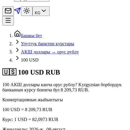
KG
Башкы бет
Улуттук банктин курстары
АКШ доллары → орус рублу
100 USD
🇺🇸 100 USD RUB
100 АКШ доллары канча орус рублу? Kyrgyzstan борбордук
банкынын курсу боюнча бул 8 209,73 RUB.
Конвертациянын жыйынтыгы
100 USD = 8 209,73 RUB
Курс: 1 USD = 82,0973 RUB
Жаңыланды
:
2026-ж., 08-август