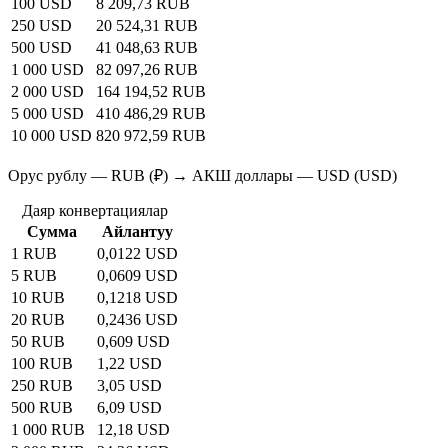
100 USD
8 209,73 RUB
250 USD
20 524,31 RUB
500 USD
41 048,63 RUB
1 000 USD
82 097,26 RUB
2 000 USD
164 194,52 RUB
5 000 USD
410 486,29 RUB
10 000 USD
820 972,59 RUB
Орус рублу — RUB (₽) → АКШ доллары — USD (USD)
Даяр конвертациялар
Сумма
Айлантуу
1 RUB
0,0122 USD
5 RUB
0,0609 USD
10 RUB
0,1218 USD
20 RUB
0,2436 USD
50 RUB
0,609 USD
100 RUB
1,22 USD
250 RUB
3,05 USD
500 RUB
6,09 USD
1 000 RUB
12,18 USD