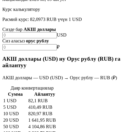
Курс калькулятору
Расмий курс: 82,0973 RUB үчүн 1 USD
Сизде бар
АКШ доллары
USD
Сиз аласыз
орус рублу
₽
АКШ доллары (USD) ну Орус рублу (RUB) га
айлантуу
АКШ доллары — USD (USD) → Орус рублу — RUB (₽)
Даяр конвертациялар
Сумма
Айлантуу
1 USD
82,1 RUB
5 USD
410,49 RUB
10 USD
820,97 RUB
20 USD
1 641,95 RUB
50 USD
4 104,86 RUB