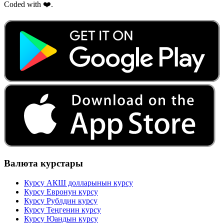
Coded with ❤️.
Валюта курстары
Курсу АКШ долларынын курсу
Курсу Евронун курсу
Курсу Рублдин курсу
Курсу Теңгенин курсу
Курсу Юандын курсу