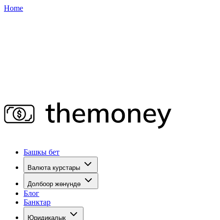
Home
Башкы бет
Валюта курстары
Долбоор жөнүндө
Блог
Банктар
Юридикалык