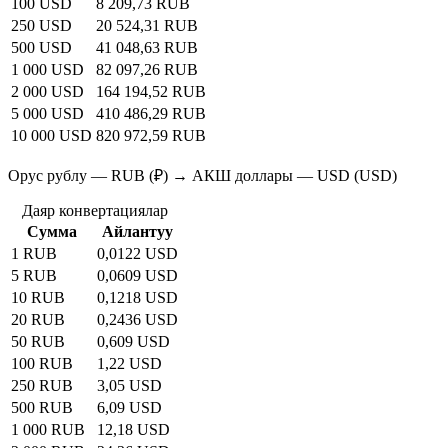
100 USD
8 209,73 RUB
250 USD
20 524,31 RUB
500 USD
41 048,63 RUB
1 000 USD
82 097,26 RUB
2 000 USD
164 194,52 RUB
5 000 USD
410 486,29 RUB
10 000 USD
820 972,59 RUB
Орус рублу — RUB (₽) → АКШ доллары — USD (USD)
Даяр конвертациялар
Сумма
Айлантуу
1 RUB
0,0122 USD
5 RUB
0,0609 USD
10 RUB
0,1218 USD
20 RUB
0,2436 USD
50 RUB
0,609 USD
100 RUB
1,22 USD
250 RUB
3,05 USD
500 RUB
6,09 USD
1 000 RUB
12,18 USD