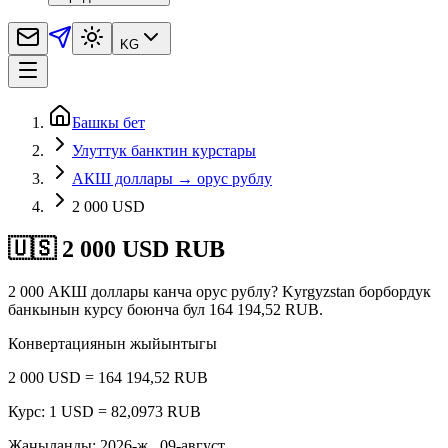
KG
Башкы бет
Улуттук банктин курстары
АКШ доллары → орус рублу
2 000 USD
🇺🇸 2 000 USD RUB
2 000 АКШ доллары канча орус рублу? Kyrgyzstan борбордук
банкынын курсу боюнча бул 164 194,52 RUB.
Конвертациянын жыйынтыгы
2 000 USD = 164 194,52 RUB
Курс: 1 USD = 82,0973 RUB
Жаңыланды
:
2026-ж., 09-август