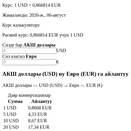
Курс: 1 USD = 0,866814 EUR
Жаңыланды
:
2026-ж., 06-август
Курс калькулятору
Расмий курс: 0,866814 EUR үчүн 1 USD
Сизде бар
АКШ доллары
USD
Сиз аласыз
Евро
€
АКШ доллары (USD) ну Евро (EUR) га айлантуу
АКШ доллары — USD (USD) → Евро — EUR (€)
Даяр конвертациялар
Сумма
Айлантуу
1 USD
0,8668 EUR
5 USD
4,33 EUR
10 USD
8,67 EUR
20 USD
17,34 EUR