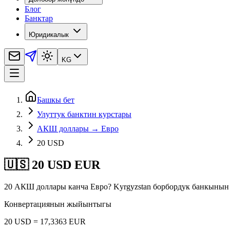
Блог
Банктар
Юридикалык
KG
Башкы бет
Улуттук банктин курстары
АКШ доллары → Евро
20 USD
🇺🇸 20 USD EUR
20 АКШ доллары канча Евро? Kyrgyzstan борбордук банкынын 
Конвертациянын жыйынтыгы
20 USD = 17,3363 EUR