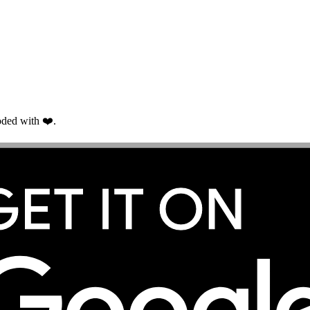
ded with ❤️.