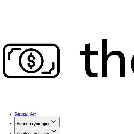
Башкы бет
Валюта курстары
Долбоор жөнүндө