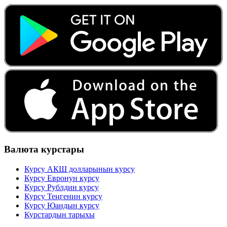
Валюта курстары
Курсу АКШ долларынын курсу
Курсу Евронун курсу
Курсу Рублдин курсу
Курсу Теңгенин курсу
Курсу Юандын курсу
Курстардын тарыхы