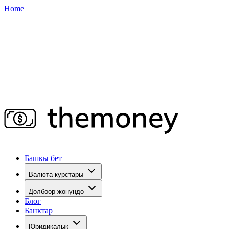
Home
Башкы бет
Валюта курстары
Долбоор жөнүндө
Блог
Банктар
Юридикалык