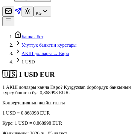
KG
Башкы бет
Улуттук банктин курстары
АКШ доллары → Евро
1 USD
🇺🇸 1 USD EUR
1 АКШ доллары канча Евро? Kyrgyzstan борбордук банкынын
курсу боюнча бул 0,868998 EUR.
Конвертациянын жыйынтыгы
1 USD = 0,868998 EUR
Курс: 1 USD = 0,868998 EUR
Жаңыланды
:
2026-ж., 05-август