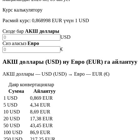
Курс калькулятору
Расмий курс: 0,868998 EUR үчүн 1 USD
Сизде бар
АКШ доллары
USD
Сиз аласыз
Евро
€
АКШ доллары (USD) ну Евро (EUR) га айлантуу
АКШ доллары — USD (USD) → Евро — EUR (€)
Даяр конвертациялар
Сумма
Айлантуу
1 USD
0,869 EUR
5 USD
4,34 EUR
10 USD
8,69 EUR
20 USD
17,38 EUR
50 USD
43,45 EUR
100 USD
86,9 EUR
250 USD
217,25 EUR