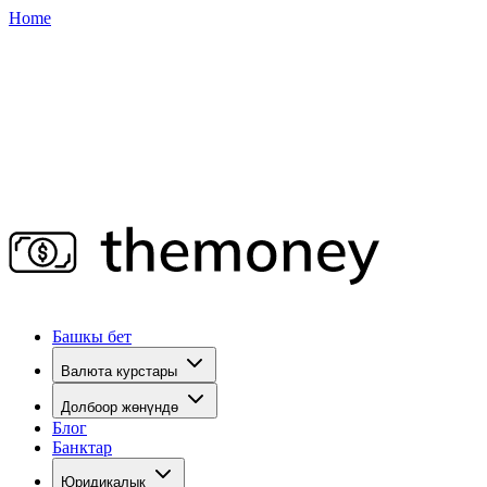
Home
Башкы бет
Валюта курстары
Долбоор жөнүндө
Блог
Банктар
Юридикалык