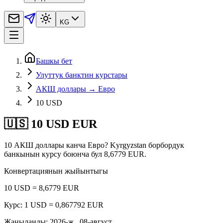
KG
Башкы бет
Улуттук банктин курстары
АКШ доллары → Евро
10 USD
🇺🇸 10 USD EUR
10 АКШ доллары канча Евро? Kyrgyzstan борбордук
банкынын курсу боюнча бул 8,6779 EUR.
Конвертациянын жыйынтыгы
10 USD = 8,6779 EUR
Курс: 1 USD = 0,867792 EUR
Жаңыланды
:
2026-ж., 08-август