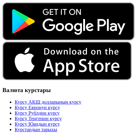
Валюта курстары
Курсу АКШ долларынын курсу
Курсу Евронун курсу
Курсу Рублдин курсу
Курсу Теңгенин курсу
Курсу Юандын курсу
Курстардын тарыхы