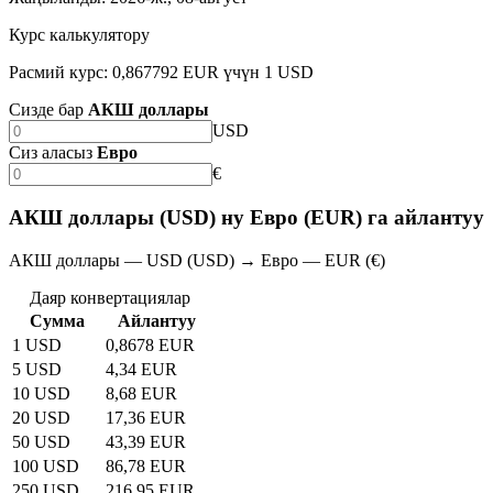
Курс калькулятору
Расмий курс: 0,867792 EUR үчүн 1 USD
Сизде бар
АКШ доллары
USD
Сиз аласыз
Евро
€
АКШ доллары (USD) ну Евро (EUR) га айлантуу
АКШ доллары — USD (USD) → Евро — EUR (€)
Даяр конвертациялар
Сумма
Айлантуу
1 USD
0,8678 EUR
5 USD
4,34 EUR
10 USD
8,68 EUR
20 USD
17,36 EUR
50 USD
43,39 EUR
100 USD
86,78 EUR
250 USD
216,95 EUR