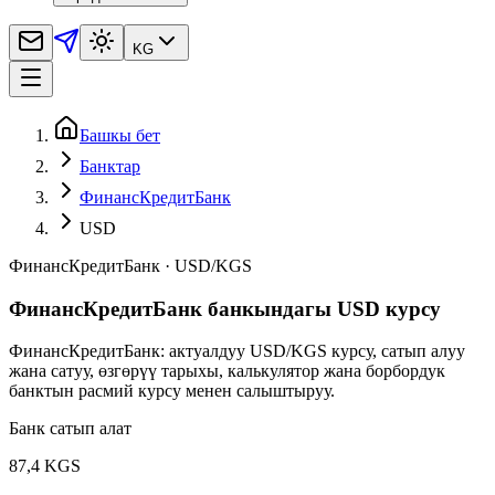
KG
Башкы бет
Банктар
ФинансКредитБанк
USD
ФинансКредитБанк
·
USD
/
KGS
ФинансКредитБанк банкындагы USD курсу
ФинансКредитБанк: актуалдуу USD/KGS курсу, сатып алуу
жана сатуу, өзгөрүү тарыхы, калькулятор жана борбордук
банктын расмий курсу менен салыштыруу.
Банк сатып алат
87,4 KGS