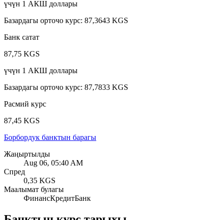
үчүн
1
АКШ доллары
Базардагы орточо курс
:
87,3643 KGS
Банк сатат
87,75 KGS
үчүн
1
АКШ доллары
Базардагы орточо курс
:
87,7833 KGS
Расмий курс
87,45 KGS
Борбордук банктын барагы
Жаңыртылды
Aug 06, 05:40 AM
Спред
0,35 KGS
Маалымат булагы
ФинансКредитБанк
Банктын курс тарыхы