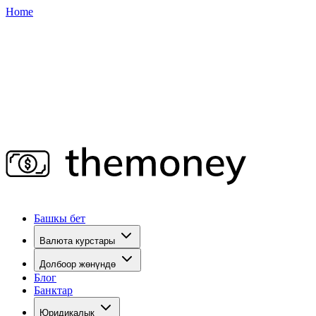
Home
Башкы бет
Валюта курстары
Долбоор жөнүндө
Блог
Банктар
Юридикалык