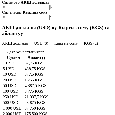
Сизде бар
АКШ доллары
$
Сиз аласыз
Кыргыз сому
с
АКШ доллары (USD) ну Кыргыз сому (KGS) га
айлантуу
АКШ доллары — USD ($) → Кыргыз сому — KGS (с)
Даяр конвертациялар
Сумма
Айлантуу
1 USD
87,75 KGS
5 USD
438,75 KGS
10 USD
877,5 KGS
20 USD
1 755 KGS
50 USD
4 387,5 KGS
100 USD
8 775 KGS
250 USD
21 937,5 KGS
500 USD
43 875 KGS
1 000 USD
87 750 KGS
2 000 USD
175 500 KGS