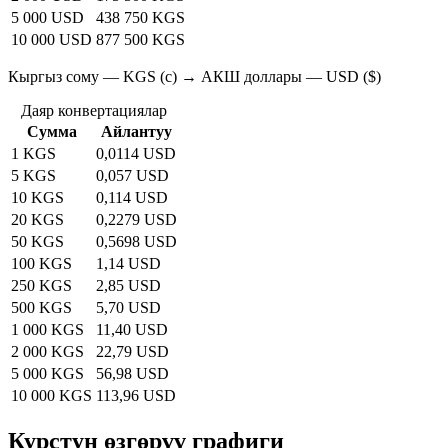
5 000 USD
438 750 KGS
10 000 USD
877 500 KGS
Кыргыз сому — KGS (с) → АКШ доллары — USD ($)
Даяр конвертациялар
Сумма
Айлантуу
1 KGS
0,0114 USD
5 KGS
0,057 USD
10 KGS
0,114 USD
20 KGS
0,2279 USD
50 KGS
0,5698 USD
100 KGS
1,14 USD
250 KGS
2,85 USD
500 KGS
5,70 USD
1 000 KGS
11,40 USD
2 000 KGS
22,79 USD
5 000 KGS
56,98 USD
10 000 KGS
113,96 USD
Курстун өзгөрүү графиги