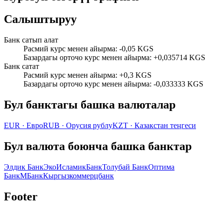
Салыштыруу
Банк сатып алат
Расмий курс менен айырма
:
-0,05 KGS
Базардагы орточо курс менен айырма
:
+0,035714 KGS
Банк сатат
Расмий курс менен айырма
:
+0,3 KGS
Базардагы орточо курс менен айырма
:
-0,033333 KGS
Бул банктагы башка валюталар
EUR
·
Евро
RUB
·
Орусия рублу
KZT
·
Казакстан теңгеси
Бул валюта боюнча башка банктар
Элдик Банк
ЭкоИсламикБанк
Толубай Банк
Оптима
Банк
МБанк
Кыргызкоммерцбанк
Footer