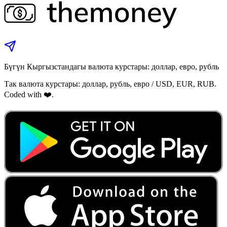
Бүгүн Кыргызстандагы валюта курстары: доллар, евро, рубль
Так валюта курстары: доллар, рубль, евро / USD, EUR, RUB.
Coded with ❤️.