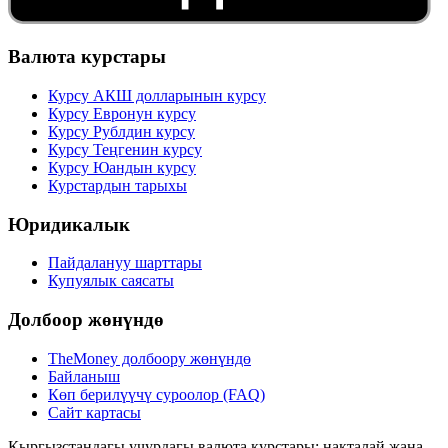
Валюта курстары
Курсу АКШ долларынын курсу
Курсу Евронун курсу
Курсу Рублдин курсу
Курсу Теңгенин курсу
Курсу Юандын курсу
Курстардын тарыхы
Юридикалык
Пайдалануу шарттары
Купуялык саясаты
Долбоор жөнүндө
TheMoney долбоору жөнүндө
Байланыш
Көп берилүүчү суроолор (FAQ)
Сайт картасы
Кыргызстандагы учурдагы валюта курстары: накталай жана