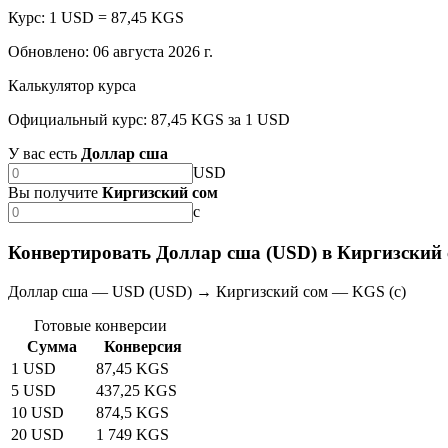
Курс: 1 USD = 87,45 KGS
Обновлено
:
06 августа 2026 г.
Калькулятор курса
Официальный курс: 87,45 KGS за 1 USD
У вас есть
Доллар сша
USD
Вы получите
Киргизский сом
с
Конвертировать Доллар сша (USD) в Киргизский 
Доллар сша — USD (USD) → Киргизский сом — KGS (с)
Готовые конверсии
Сумма
Конверсия
1 USD
87,45 KGS
5 USD
437,25 KGS
10 USD
874,5 KGS
20 USD
1 749 KGS