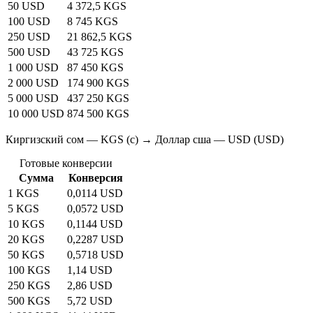
50 USD
4 372,5 KGS
100 USD
8 745 KGS
250 USD
21 862,5 KGS
500 USD
43 725 KGS
1 000 USD
87 450 KGS
2 000 USD
174 900 KGS
5 000 USD
437 250 KGS
10 000 USD
874 500 KGS
Киргизский сом — KGS (с) → Доллар сша — USD (USD)
Готовые конверсии
Сумма
Конверсия
1 KGS
0,0114 USD
5 KGS
0,0572 USD
10 KGS
0,1144 USD
20 KGS
0,2287 USD
50 KGS
0,5718 USD
100 KGS
1,14 USD
250 KGS
2,86 USD
500 KGS
5,72 USD