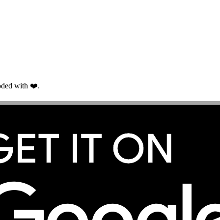
ded with ❤️.