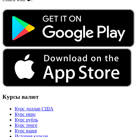
Курсы валют
Курс доллар США
Курс евро
Курс рубль
Курс тенге
Курс юаня
История курсов