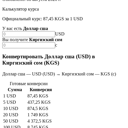
Калькулятор курса
Официальный курс: 87,45 KGS за 1 USD
У вас есть
Доллар сша
USD
Вы получите
Киргизский сом
с
Конвертировать Доллар сша (USD) в
Киргизский сом (KGS)
Доллар сша — USD (USD) → Киргизский сом — KGS (с)
Готовые конверсии
Сумма
Конверсия
1 USD
87,45 KGS
5 USD
437,25 KGS
10 USD
874,5 KGS
20 USD
1 749 KGS
50 USD
4 372,5 KGS
100 USD
8 745 KGS