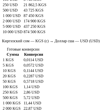
250 USD
21 862,5 KGS
500 USD
43 725 KGS
1 000 USD
87 450 KGS
2 000 USD
174 900 KGS
5 000 USD
437 250 KGS
10 000 USD
874 500 KGS
Киргизский сом — KGS (с) → Доллар сша — USD (USD)
Готовые конверсии
Сумма
Конверсия
1 KGS
0,0114 USD
5 KGS
0,0572 USD
10 KGS
0,1144 USD
20 KGS
0,2287 USD
50 KGS
0,5718 USD
100 KGS
1,14 USD
250 KGS
2,86 USD
500 KGS
5,72 USD
1 000 KGS
11,44 USD
2 000 KGS
22,87 USD