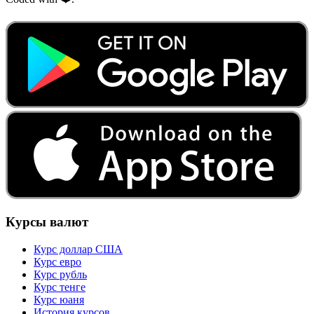
Курсы валют
Курс доллар США
Курс евро
Курс рубль
Курс тенге
Курс юаня
История курсов