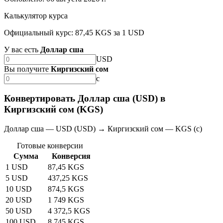
Калькулятор курса
Официальный курс: 87,45 KGS за 1 USD
У вас есть
Доллар сша
USD
Вы получите
Киргизский сом
с
Конвертировать Доллар сша (USD) в
Киргизский сом (KGS)
Доллар сша — USD (USD) → Киргизский сом — KGS (с)
Готовые конверсии
Сумма
Конверсия
1 USD
87,45 KGS
5 USD
437,25 KGS
10 USD
874,5 KGS
20 USD
1 749 KGS
50 USD
4 372,5 KGS
100 USD
8 745 KGS