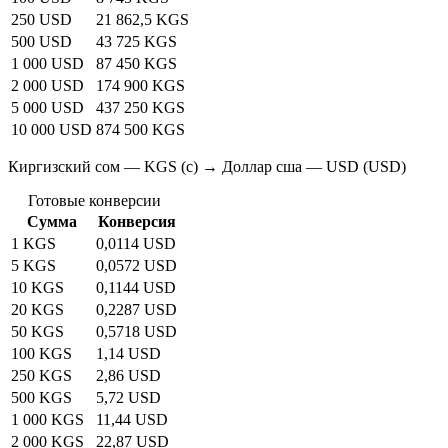
250 USD
21 862,5 KGS
500 USD
43 725 KGS
1 000 USD
87 450 KGS
2 000 USD
174 900 KGS
5 000 USD
437 250 KGS
10 000 USD
874 500 KGS
Киргизский сом — KGS (с) → Доллар сша — USD (USD)
Готовые конверсии
Сумма
Конверсия
1 KGS
0,0114 USD
5 KGS
0,0572 USD
10 KGS
0,1144 USD
20 KGS
0,2287 USD
50 KGS
0,5718 USD
100 KGS
1,14 USD
250 KGS
2,86 USD
500 KGS
5,72 USD
1 000 KGS
11,44 USD
2 000 KGS
22,87 USD