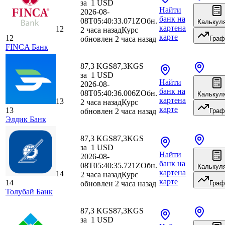
за
1
USD
Найти
2026-08-
банк
на
08T05:40:33.071Z
Обн.
Калькул
карте
на
12
2 часа назад
Курс
карте
12
обновлен 2 часа назад
Граф
FINCA Банк
87,3 KGS
87,3
KGS
за
1
USD
Найти
2026-08-
банк
на
08T05:40:36.006Z
Обн.
Калькул
карте
на
13
2 часа назад
Курс
карте
13
обновлен 2 часа назад
Граф
Элдик Банк
87,3 KGS
87,3
KGS
за
1
USD
Найти
2026-08-
банк
на
08T05:40:35.721Z
Обн.
Калькул
карте
на
14
2 часа назад
Курс
карте
14
обновлен 2 часа назад
Граф
Толубай Банк
87,3 KGS
87,3
KGS
за
1
USD