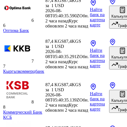
87,4 KGS
87,4
KGS
за
1
USD
Найти
2026-08-
банк
на
08T05:40:35.590Z
Обн.
Калькул
карте
на
6
2 часа назад
Курс
карте
6
обновлен 2 часа назад
Граф
Оптима Банк
87,4 KGS
87,4
KGS
за
1
USD
Найти
2026-08-
банк
на
08T05:40:35.291Z
Обн.
Калькул
карте
на
7
2 часа назад
Курс
карте
7
обновлен 2 часа назад
Граф
Кыргызкоммерцбанк
87,4 KGS
87,4
KGS
за
1
USD
Найти
2026-08-
банк
на
08T05:40:35.139Z
Обн.
Калькул
8
карте
на
2 часа назад
Курс
8
карте
обновлен 2 часа назад
Граф
Коммерческий Банк
КСБ