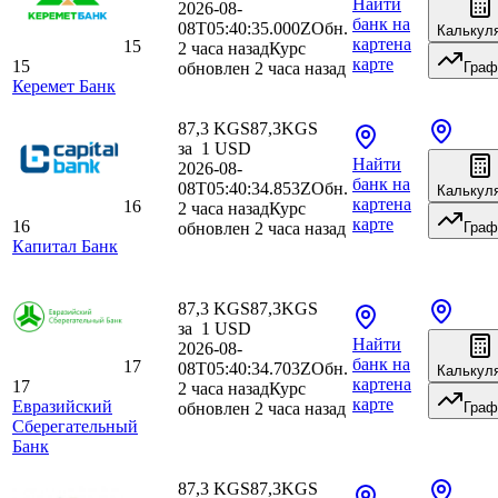
Найти
2026-08-
банк
на
08T05:40:35.000Z
Обн.
Калькул
карте
на
15
2 часа назад
Курс
карте
15
обновлен 2 часа назад
Граф
Керемет Банк
87,3 KGS
87,3
KGS
за
1
USD
Найти
2026-08-
банк
на
08T05:40:34.853Z
Обн.
Калькул
карте
на
16
2 часа назад
Курс
карте
16
обновлен 2 часа назад
Граф
Капитал Банк
87,3 KGS
87,3
KGS
за
1
USD
Найти
2026-08-
банк
на
17
08T05:40:34.703Z
Обн.
Калькул
карте
на
17
2 часа назад
Курс
карте
Евразийский
обновлен 2 часа назад
Граф
Сберегательный
Банк
87,3 KGS
87,3
KGS