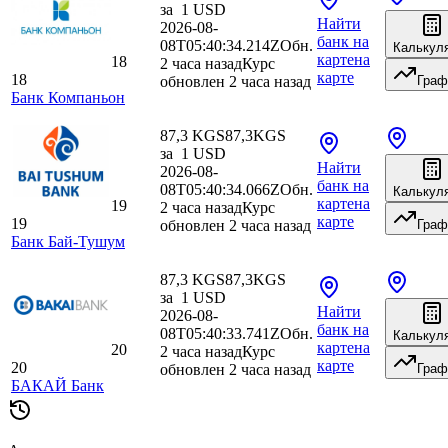
за
1
USD
Найти
2026-08-
банк
на
08T05:40:34.214Z
Обн.
Калькул
карте
на
18
2 часа назад
Курс
карте
18
обновлен 2 часа назад
Граф
Банк Компаньон
87,3 KGS
87,3
KGS
за
1
USD
Найти
2026-08-
банк
на
08T05:40:34.066Z
Обн.
Калькул
карте
на
19
2 часа назад
Курс
карте
19
обновлен 2 часа назад
Граф
Банк Бай-Тушум
87,3 KGS
87,3
KGS
за
1
USD
Найти
2026-08-
банк
на
08T05:40:33.741Z
Обн.
Калькул
карте
на
20
2 часа назад
Курс
карте
20
обновлен 2 часа назад
Граф
БАКАЙ Банк