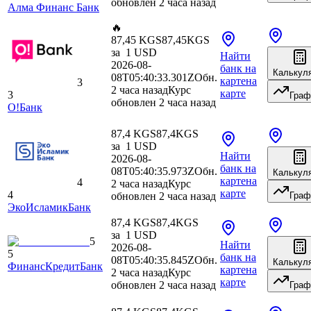
обновлен 2 часа назад
Алма Финанс Банк
🔥
87,45 KGS
87,45
KGS
за
1
USD
Найти
2026-08-
банк
на
Калькул
08T05:40:33.301Z
Обн.
карте
на
3
2 часа назад
Курс
карте
3
Граф
обновлен 2 часа назад
O!Банк
87,4 KGS
87,4
KGS
за
1
USD
Найти
2026-08-
банк
на
08T05:40:35.973Z
Обн.
Калькул
карте
на
4
2 часа назад
Курс
карте
4
обновлен 2 часа назад
Граф
ЭкоИсламикБанк
87,4 KGS
87,4
KGS
за
1
USD
5
Найти
2026-08-
5
банк
на
08T05:40:35.845Z
Обн.
Калькул
ФинансКредитБанк
карте
на
2 часа назад
Курс
карте
обновлен 2 часа назад
Граф