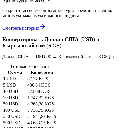
Архив курса по месяцам
Откройте месячную динамику курса: средние значения,
минимум, максимум и данные по дням.
Смотреть историю
Конвертировать Доллар США (USD) в
Кыргызский сом (KGS)
Доллар США — USD ($) → Кыргызский сом — KGS (с)
Готовые конверсии
Сумма
Конверсия
1 USD
87,37 KGS
5 USD
436,84 KGS
10 USD
873,68 KGS
20 USD
1 747,35 KGS
50 USD
4 368,38 KGS
100 USD
8 736,75 KGS
250 USD
21 841,88 KGS
500 USD
43 683,75 KGS