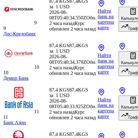
87,4 KGS
87,4
KGS
за
1
USD
Найти
2026-08-
банк
на
08T05:40:34.550Z
Обн.
Калькул
карте
на
9
2 часа назад
Курс
карте
9
обновлен 2 часа назад
Граф
Дос-Кредобанк
87,4 KGS
87,4
KGS
за
1
USD
Найти
2026-08-
банк
на
08T05:40:34.379Z
Обн.
Калькул
карте
на
10
2 часа назад
Курс
карте
10
обновлен 2 часа назад
Граф
Демир Банк
87,4 KGS
87,4
KGS
за
1
USD
Найти
2026-08-
банк
на
08T05:40:33.925Z
Обн.
Калькул
карте
на
11
2 часа назад
Курс
карте
11
обновлен 2 часа назад
Граф
Банк Азии
87,4 KGS
87,4
KGS