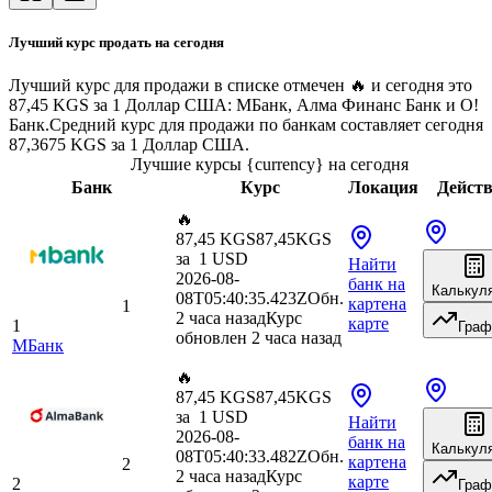
Лучший курс продать на сегодня
Лучший курс для продажи в списке отмечен 🔥 и сегодня это
87,45 KGS за 1 Доллар США: МБанк, Алма Финанс Банк и O!
Банк.
Средний курс для продажи по банкам составляет сегодня
87,3675 KGS за 1 Доллар США.
Лучшие курсы {currency} на сегодня
Банк
Курс
Локация
Дейст
🔥
87,45 KGS
87,45
KGS
за
1
USD
Найти
2026-08-
банк
на
Калькул
08T05:40:35.423Z
Обн.
карте
на
1
2 часа назад
Курс
карте
1
Граф
обновлен 2 часа назад
МБанк
🔥
87,45 KGS
87,45
KGS
за
1
USD
Найти
2026-08-
банк
на
Калькул
08T05:40:33.482Z
Обн.
карте
на
2
2 часа назад
Курс
карте
2
Граф