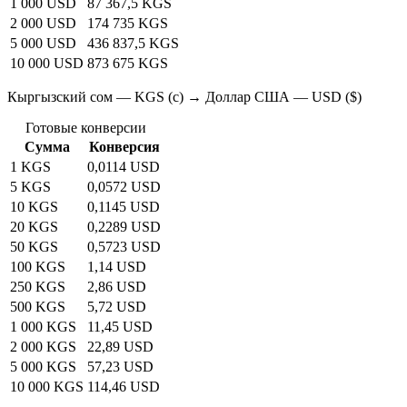
1 000 USD
87 367,5 KGS
2 000 USD
174 735 KGS
5 000 USD
436 837,5 KGS
10 000 USD
873 675 KGS
Кыргызский сом — KGS (с) → Доллар США — USD ($)
Готовые конверсии
Сумма
Конверсия
1 KGS
0,0114 USD
5 KGS
0,0572 USD
10 KGS
0,1145 USD
20 KGS
0,2289 USD
50 KGS
0,5723 USD
100 KGS
1,14 USD
250 KGS
2,86 USD
500 KGS
5,72 USD
1 000 KGS
11,45 USD
2 000 KGS
22,89 USD
5 000 KGS
57,23 USD
10 000 KGS
114,46 USD