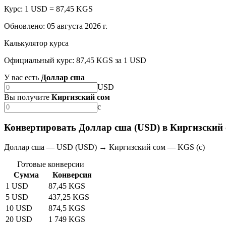
Курс: 1 USD = 87,45 KGS
Обновлено
:
05 августа 2026 г.
Калькулятор курса
Официальный курс: 87,45 KGS за 1 USD
У вас есть
Доллар сша
USD
Вы получите
Киргизский сом
с
Конвертировать Доллар сша (USD) в Киргизский 
Доллар сша — USD (USD) → Киргизский сом — KGS (с)
Готовые конверсии
Сумма
Конверсия
1 USD
87,45 KGS
5 USD
437,25 KGS
10 USD
874,5 KGS
20 USD
1 749 KGS