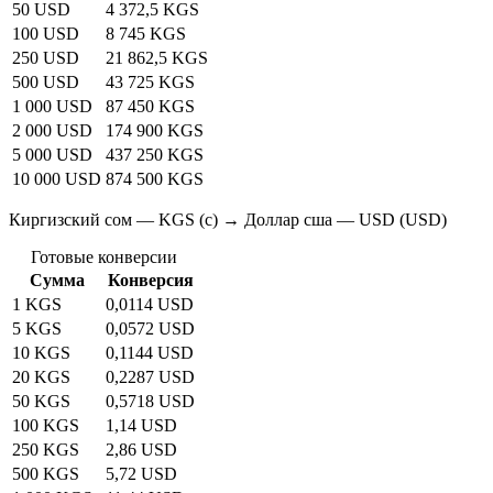
50 USD
4 372,5 KGS
100 USD
8 745 KGS
250 USD
21 862,5 KGS
500 USD
43 725 KGS
1 000 USD
87 450 KGS
2 000 USD
174 900 KGS
5 000 USD
437 250 KGS
10 000 USD
874 500 KGS
Киргизский сом — KGS (с) → Доллар сша — USD (USD)
Готовые конверсии
Сумма
Конверсия
1 KGS
0,0114 USD
5 KGS
0,0572 USD
10 KGS
0,1144 USD
20 KGS
0,2287 USD
50 KGS
0,5718 USD
100 KGS
1,14 USD
250 KGS
2,86 USD
500 KGS
5,72 USD