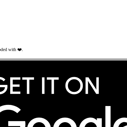
ded with ❤️.