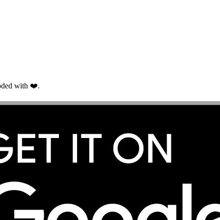
ded with ❤️.