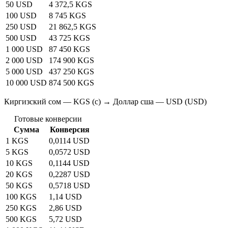
50 USD
4 372,5 KGS
100 USD
8 745 KGS
250 USD
21 862,5 KGS
500 USD
43 725 KGS
1 000 USD
87 450 KGS
2 000 USD
174 900 KGS
5 000 USD
437 250 KGS
10 000 USD
874 500 KGS
Киргизский сом — KGS (с) → Доллар сша — USD (USD)
Готовые конверсии
Сумма
Конверсия
1 KGS
0,0114 USD
5 KGS
0,0572 USD
10 KGS
0,1144 USD
20 KGS
0,2287 USD
50 KGS
0,5718 USD
100 KGS
1,14 USD
250 KGS
2,86 USD
500 KGS
5,72 USD