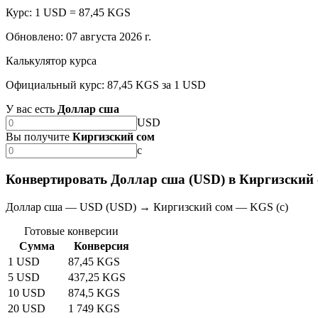
Курс: 1 USD = 87,45 KGS
Обновлено
:
07 августа 2026 г.
Калькулятор курса
Официальный курс: 87,45 KGS за 1 USD
У вас есть
Доллар сша
USD
Вы получите
Киргизский сом
с
Конвертировать Доллар сша (USD) в Киргизский 
Доллар сша — USD (USD) → Киргизский сом — KGS (с)
Готовые конверсии
Сумма
Конверсия
1 USD
87,45 KGS
5 USD
437,25 KGS
10 USD
874,5 KGS
20 USD
1 749 KGS