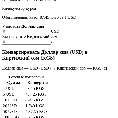
Калькулятор курса
Официальный курс: 87,45 KGS за 1 USD
У вас есть
Доллар сша
USD
Вы получите
Киргизский сом
с
Конвертировать Доллар сша (USD) в
Киргизский сом (KGS)
Доллар сша — USD (USD) → Киргизский сом — KGS (с)
Готовые конверсии
Сумма
Конверсия
1 USD
87,45 KGS
5 USD
437,25 KGS
10 USD
874,5 KGS
20 USD
1 749 KGS
50 USD
4 372,5 KGS
100 USD
8 745 KGS