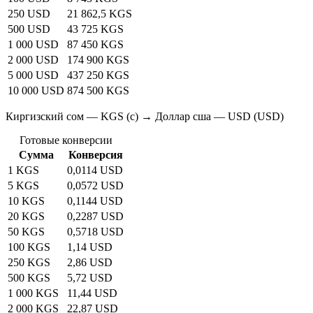
250 USD
21 862,5 KGS
500 USD
43 725 KGS
1 000 USD
87 450 KGS
2 000 USD
174 900 KGS
5 000 USD
437 250 KGS
10 000 USD
874 500 KGS
Киргизский сом — KGS (с) → Доллар сша — USD (USD)
Готовые конверсии
Сумма
Конверсия
1 KGS
0,0114 USD
5 KGS
0,0572 USD
10 KGS
0,1144 USD
20 KGS
0,2287 USD
50 KGS
0,5718 USD
100 KGS
1,14 USD
250 KGS
2,86 USD
500 KGS
5,72 USD
1 000 KGS
11,44 USD
2 000 KGS
22,87 USD