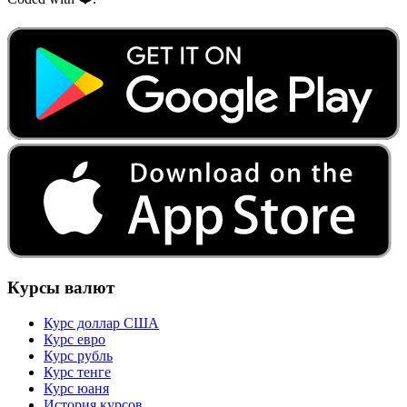
Курсы валют
Курс доллар США
Курс евро
Курс рубль
Курс тенге
Курс юаня
История курсов