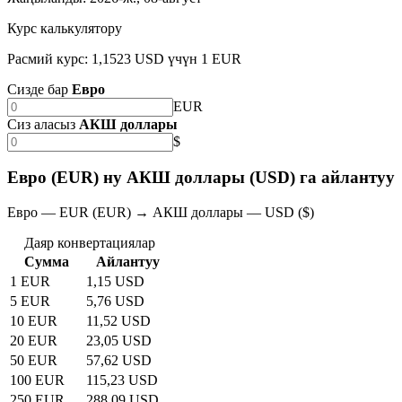
Курс калькулятору
Расмий курс: 1,1523 USD үчүн 1 EUR
Сизде бар
Евро
EUR
Сиз аласыз
АКШ доллары
$
Евро (EUR) ну АКШ доллары (USD) га айлантуу
Евро — EUR (EUR) → АКШ доллары — USD ($)
Даяр конвертациялар
Сумма
Айлантуу
1 EUR
1,15 USD
5 EUR
5,76 USD
10 EUR
11,52 USD
20 EUR
23,05 USD
50 EUR
57,62 USD
100 EUR
115,23 USD
250 EUR
288,09 USD