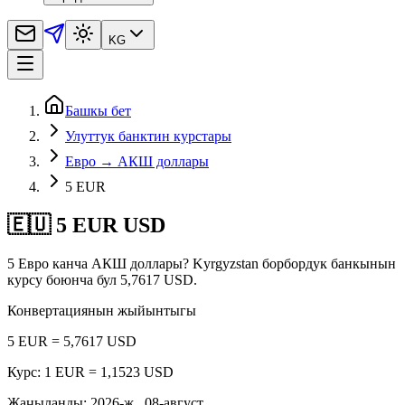
KG
Башкы бет
Улуттук банктин курстары
Евро → АКШ доллары
5 EUR
🇪🇺 5 EUR USD
5 Евро канча АКШ доллары? Kyrgyzstan борбордук банкынын
курсу боюнча бул 5,7617 USD.
Конвертациянын жыйынтыгы
5 EUR = 5,7617 USD
Курс: 1 EUR = 1,1523 USD
Жаңыланды
:
2026-ж., 08-август