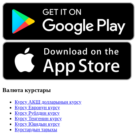
Валюта курстары
Курсу АКШ долларынын курсу
Курсу Евронун курсу
Курсу Рублдин курсу
Курсу Теңгенин курсу
Курсу Юандын курсу
Курстардын тарыхы