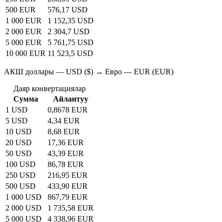
500 EUR
576,17 USD
1 000 EUR
1 152,35 USD
2 000 EUR
2 304,7 USD
5 000 EUR
5 761,75 USD
10 000 EUR
11 523,5 USD
АКШ доллары — USD ($) → Евро — EUR (EUR)
Даяр конвертациялар
Сумма
Айлантуу
1 USD
0,8678 EUR
5 USD
4,34 EUR
10 USD
8,68 EUR
20 USD
17,36 EUR
50 USD
43,39 EUR
100 USD
86,78 EUR
250 USD
216,95 EUR
500 USD
433,90 EUR
1 000 USD
867,79 EUR
2 000 USD
1 735,58 EUR
5 000 USD
4 338,96 EUR