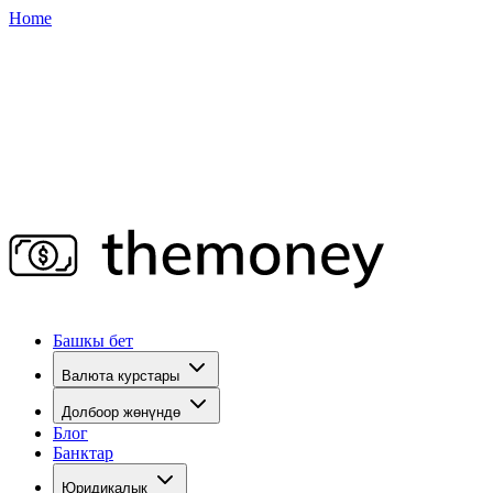
Home
Башкы бет
Валюта курстары
Долбоор жөнүндө
Блог
Банктар
Юридикалык