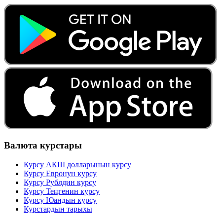
Валюта курстары
Курсу АКШ долларынын курсу
Курсу Евронун курсу
Курсу Рублдин курсу
Курсу Теңгенин курсу
Курсу Юандын курсу
Курстардын тарыхы