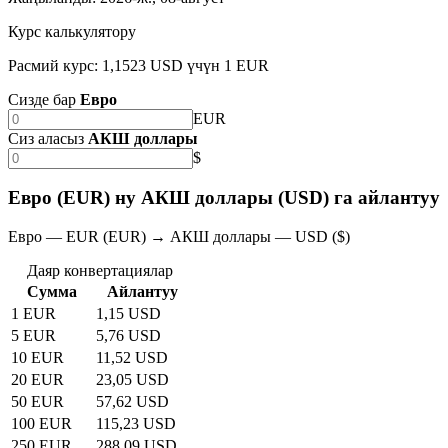
Курс калькулятору
Расмий курс: 1,1523 USD үчүн 1 EUR
Сизде бар
Евро
EUR
Сиз аласыз
АКШ доллары
$
Евро (EUR) ну АКШ доллары (USD) га айлантуу
Евро — EUR (EUR) → АКШ доллары — USD ($)
Даяр конвертациялар
Сумма
Айлантуу
1 EUR
1,15 USD
5 EUR
5,76 USD
10 EUR
11,52 USD
20 EUR
23,05 USD
50 EUR
57,62 USD
100 EUR
115,23 USD
250 EUR
288,09 USD