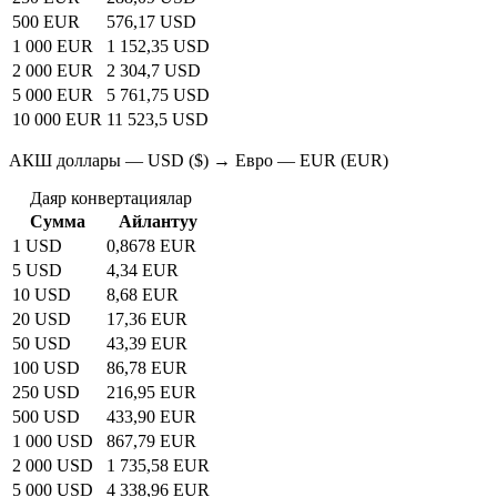
500 EUR
576,17 USD
1 000 EUR
1 152,35 USD
2 000 EUR
2 304,7 USD
5 000 EUR
5 761,75 USD
10 000 EUR
11 523,5 USD
АКШ доллары — USD ($) → Евро — EUR (EUR)
Даяр конвертациялар
Сумма
Айлантуу
1 USD
0,8678 EUR
5 USD
4,34 EUR
10 USD
8,68 EUR
20 USD
17,36 EUR
50 USD
43,39 EUR
100 USD
86,78 EUR
250 USD
216,95 EUR
500 USD
433,90 EUR
1 000 USD
867,79 EUR
2 000 USD
1 735,58 EUR
5 000 USD
4 338,96 EUR