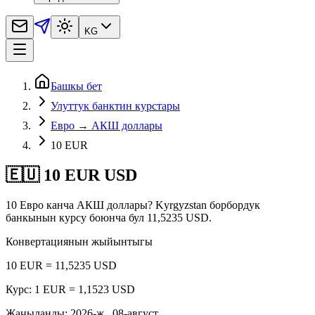
KG
Башкы бет
Улуттук банктин курстары
Евро → АКШ доллары
10 EUR
🇪🇺 10 EUR USD
10 Евро канча АКШ доллары? Kyrgyzstan борбордук
банкынын курсу боюнча бул 11,5235 USD.
Конвертациянын жыйынтыгы
10 EUR = 11,5235 USD
Курс: 1 EUR = 1,1523 USD
Жаңыланды
:
2026-ж., 08-август