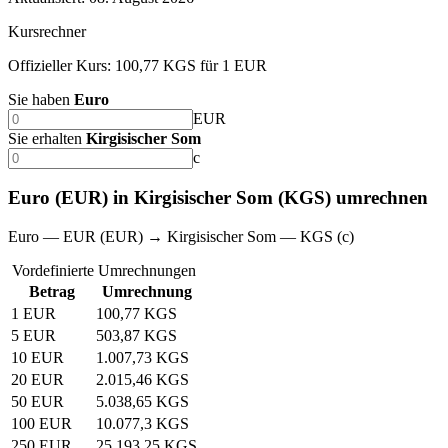
Kursrechner
Offizieller Kurs: 100,77 KGS für 1 EUR
Sie haben
Euro
EUR
Sie erhalten
Kirgisischer Som
с
Euro (EUR) in Kirgisischer Som (KGS) umrechnen
Euro — EUR (EUR) → Kirgisischer Som — KGS (с)
Vordefinierte Umrechnungen
Betrag
Umrechnung
1 EUR
100,77 KGS
5 EUR
503,87 KGS
10 EUR
1.007,73 KGS
20 EUR
2.015,46 KGS
50 EUR
5.038,65 KGS
100 EUR
10.077,3 KGS
250 EUR
25.193,25 KGS