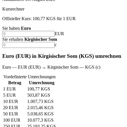
Kursrechner
Offizieller Kurs: 100,77 KGS für 1 EUR
Sie haben
Euro
EUR
Sie erhalten
Kirgisischer Som
с
Euro (EUR) in Kirgisischer Som (KGS) umrechnen
Euro — EUR (EUR) → Kirgisischer Som — KGS (с)
Vordefinierte Umrechnungen
Betrag
Umrechnung
1 EUR
100,77 KGS
5 EUR
503,87 KGS
10 EUR
1.007,73 KGS
20 EUR
2.015,46 KGS
50 EUR
5.038,65 KGS
100 EUR
10.077,3 KGS
250 EUR
25.193,25 KGS