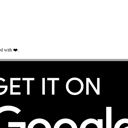
d with ❤️.