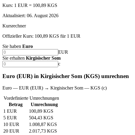
Kurs: 1 EUR = 100,89 KGS
Aktualisiert
:
06. August 2026
Kursrechner
Offizieller Kurs: 100,89 KGS für 1 EUR
Sie haben
Euro
EUR
Sie erhalten
Kirgisischer Som
с
Euro (EUR) in Kirgisischer Som (KGS) umrechnen
Euro — EUR (EUR) → Kirgisischer Som — KGS (с)
Vordefinierte Umrechnungen
Betrag
Umrechnung
1 EUR
100,89 KGS
5 EUR
504,43 KGS
10 EUR
1.008,87 KGS
20 EUR
2.017,73 KGS