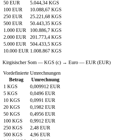
50 EUR
5.044,34 KGS
100 EUR
10.088,67 KGS
250 EUR
25.221,68 KGS
500 EUR
50.443,35 KGS
1.000 EUR
100.886,7 KGS
2.000 EUR
201.773,4 KGS
5.000 EUR
504.433,5 KGS
10.000 EUR
1.008.867 KGS
Kirgisischer Som — KGS (с) → Euro — EUR (EUR)
Vordefinierte Umrechnungen
Betrag
Umrechnung
1 KGS
0,009912 EUR
5 KGS
0,0496 EUR
10 KGS
0,0991 EUR
20 KGS
0,1982 EUR
50 KGS
0,4956 EUR
100 KGS
0,9912 EUR
250 KGS
2,48 EUR
500 KGS
4,96 EUR