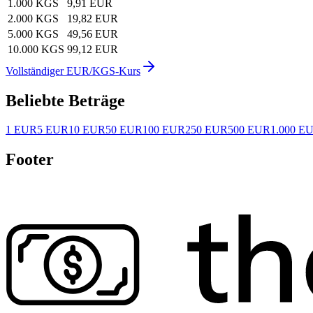
1.000 KGS
9,91 EUR
2.000 KGS
19,82 EUR
5.000 KGS
49,56 EUR
10.000 KGS
99,12 EUR
Vollständiger EUR/KGS-Kurs
Beliebte Beträge
1 EUR
5 EUR
10 EUR
50 EUR
100 EUR
250 EUR
500 EUR
1.000 E
Footer