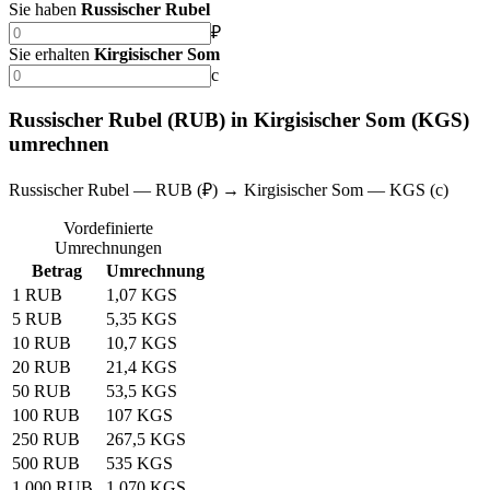
Sie haben
Russischer Rubel
₽
Sie erhalten
Kirgisischer Som
с
Russischer Rubel (RUB) in Kirgisischer Som (KGS)
umrechnen
Russischer Rubel — RUB (₽) → Kirgisischer Som — KGS (с)
Vordefinierte
Umrechnungen
Betrag
Umrechnung
1 RUB
1,07 KGS
5 RUB
5,35 KGS
10 RUB
10,7 KGS
20 RUB
21,4 KGS
50 RUB
53,5 KGS
100 RUB
107 KGS
250 RUB
267,5 KGS
500 RUB
535 KGS
1.000 RUB
1.070 KGS