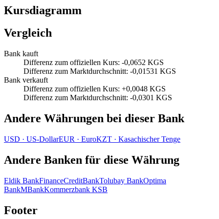
Kursdiagramm
Vergleich
Bank kauft
Differenz zum offiziellen Kurs
:
-0,0652 KGS
Differenz zum Marktdurchschnitt
:
-0,01531 KGS
Bank verkauft
Differenz zum offiziellen Kurs
:
+0,0048 KGS
Differenz zum Marktdurchschnitt
:
-0,0301 KGS
Andere Währungen bei dieser Bank
USD
·
US‑Dollar
EUR
·
Euro
KZT
·
Kasachischer Tenge
Andere Banken für diese Währung
Eldik Bank
FinanceCreditBank
Tolubay Bank
Optima
Bank
MBank
Kommerzbank KSB
Footer