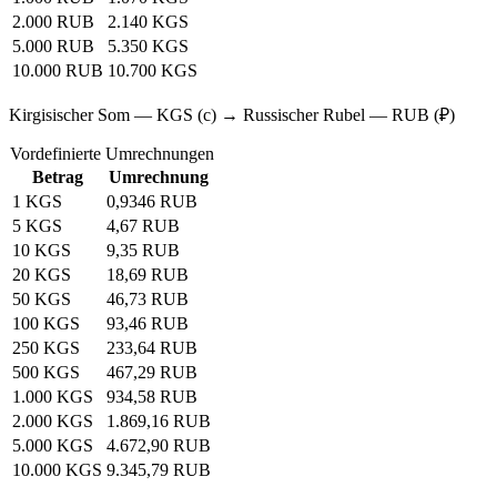
2.000 RUB
2.140 KGS
5.000 RUB
5.350 KGS
10.000 RUB
10.700 KGS
Kirgisischer Som — KGS (с) → Russischer Rubel — RUB (₽)
Vordefinierte Umrechnungen
Betrag
Umrechnung
1 KGS
0,9346 RUB
5 KGS
4,67 RUB
10 KGS
9,35 RUB
20 KGS
18,69 RUB
50 KGS
46,73 RUB
100 KGS
93,46 RUB
250 KGS
233,64 RUB
500 KGS
467,29 RUB
1.000 KGS
934,58 RUB
2.000 KGS
1.869,16 RUB
5.000 KGS
4.672,90 RUB
10.000 KGS
9.345,79 RUB