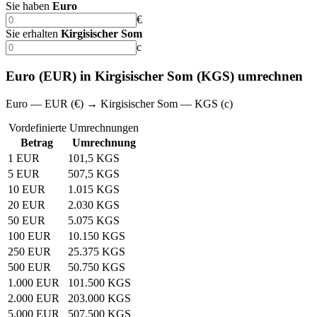
Sie haben
Euro
€
Sie erhalten
Kirgisischer Som
с
Euro (EUR) in Kirgisischer Som (KGS) umrechnen
Euro — EUR (€) → Kirgisischer Som — KGS (с)
Vordefinierte Umrechnungen
Betrag
Umrechnung
1 EUR
101,5 KGS
5 EUR
507,5 KGS
10 EUR
1.015 KGS
20 EUR
2.030 KGS
50 EUR
5.075 KGS
100 EUR
10.150 KGS
250 EUR
25.375 KGS
500 EUR
50.750 KGS
1.000 EUR
101.500 KGS
2.000 EUR
203.000 KGS
5.000 EUR
507.500 KGS