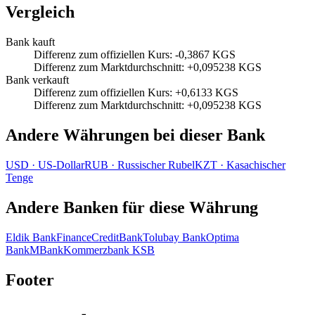
Vergleich
Bank kauft
Differenz zum offiziellen Kurs
:
-0,3867 KGS
Differenz zum Marktdurchschnitt
:
+0,095238 KGS
Bank verkauft
Differenz zum offiziellen Kurs
:
+0,6133 KGS
Differenz zum Marktdurchschnitt
:
+0,095238 KGS
Andere Währungen bei dieser Bank
USD
·
US‑Dollar
RUB
·
Russischer Rubel
KZT
·
Kasachischer
Tenge
Andere Banken für diese Währung
Eldik Bank
FinanceCreditBank
Tolubay Bank
Optima
Bank
MBank
Kommerzbank KSB
Footer