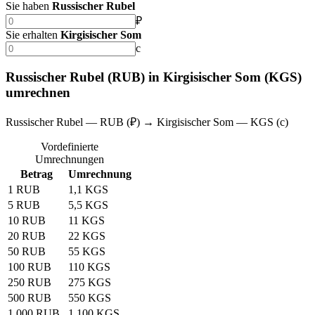
Sie haben
Russischer Rubel
₽
Sie erhalten
Kirgisischer Som
с
Russischer Rubel (RUB) in Kirgisischer Som (KGS)
umrechnen
Russischer Rubel — RUB (₽) → Kirgisischer Som — KGS (с)
Vordefinierte
Umrechnungen
Betrag
Umrechnung
1 RUB
1,1 KGS
5 RUB
5,5 KGS
10 RUB
11 KGS
20 RUB
22 KGS
50 RUB
55 KGS
100 RUB
110 KGS
250 RUB
275 KGS
500 RUB
550 KGS
1.000 RUB
1.100 KGS