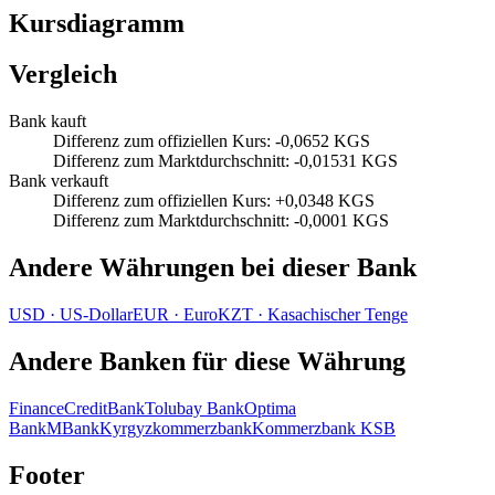
Kursdiagramm
Vergleich
Bank kauft
Differenz zum offiziellen Kurs
:
-0,0652 KGS
Differenz zum Marktdurchschnitt
:
-0,01531 KGS
Bank verkauft
Differenz zum offiziellen Kurs
:
+0,0348 KGS
Differenz zum Marktdurchschnitt
:
-0,0001 KGS
Andere Währungen bei dieser Bank
USD
·
US‑Dollar
EUR
·
Euro
KZT
·
Kasachischer Tenge
Andere Banken für diese Währung
FinanceCreditBank
Tolubay Bank
Optima
Bank
MBank
Kyrgyzkommerzbank
Kommerzbank KSB
Footer