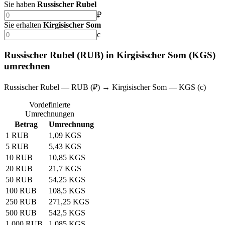
Sie haben
Russischer Rubel
₽
Sie erhalten
Kirgisischer Som
с
Russischer Rubel (RUB) in Kirgisischer Som (KGS)
umrechnen
Russischer Rubel — RUB (₽) → Kirgisischer Som — KGS (с)
Vordefinierte
Umrechnungen
Betrag
Umrechnung
1 RUB
1,09 KGS
5 RUB
5,43 KGS
10 RUB
10,85 KGS
20 RUB
21,7 KGS
50 RUB
54,25 KGS
100 RUB
108,5 KGS
250 RUB
271,25 KGS
500 RUB
542,5 KGS
1.000 RUB
1.085 KGS