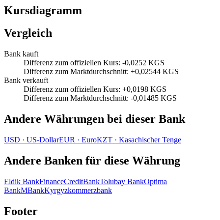
Kursdiagramm
Vergleich
Bank kauft
Differenz zum offiziellen Kurs
:
-0,0252 KGS
Differenz zum Marktdurchschnitt
:
+0,02544 KGS
Bank verkauft
Differenz zum offiziellen Kurs
:
+0,0198 KGS
Differenz zum Marktdurchschnitt
:
-0,01485 KGS
Andere Währungen bei dieser Bank
USD
·
US‑Dollar
EUR
·
Euro
KZT
·
Kasachischer Tenge
Andere Banken für diese Währung
Eldik Bank
FinanceCreditBank
Tolubay Bank
Optima
Bank
MBank
Kyrgyzkommerzbank
Footer