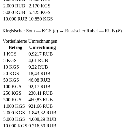
2.000 RUB
2.170 KGS
5.000 RUB
5.425 KGS
10.000 RUB
10.850 KGS
Kirgisischer Som — KGS (с) → Russischer Rubel — RUB (₽)
Vordefinierte Umrechnungen
Betrag
Umrechnung
1 KGS
0,9217 RUB
5 KGS
4,61 RUB
10 KGS
9,22 RUB
20 KGS
18,43 RUB
50 KGS
46,08 RUB
100 KGS
92,17 RUB
250 KGS
230,41 RUB
500 KGS
460,83 RUB
1.000 KGS
921,66 RUB
2.000 KGS
1.843,32 RUB
5.000 KGS
4.608,29 RUB
10.000 KGS
9.216,59 RUB