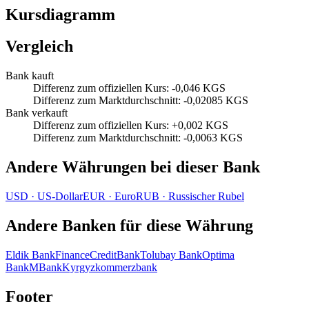
Kursdiagramm
Vergleich
Bank kauft
Differenz zum offiziellen Kurs
:
-0,046 KGS
Differenz zum Marktdurchschnitt
:
-0,02085 KGS
Bank verkauft
Differenz zum offiziellen Kurs
:
+0,002 KGS
Differenz zum Marktdurchschnitt
:
-0,0063 KGS
Andere Währungen bei dieser Bank
USD
·
US‑Dollar
EUR
·
Euro
RUB
·
Russischer Rubel
Andere Banken für diese Währung
Eldik Bank
FinanceCreditBank
Tolubay Bank
Optima
Bank
MBank
Kyrgyzkommerzbank
Footer