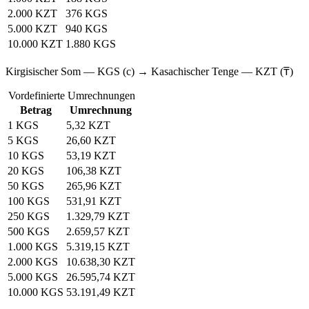
2.000 KZT
376 KGS
5.000 KZT
940 KGS
10.000 KZT
1.880 KGS
Kirgisischer Som — KGS (с) → Kasachischer Tenge — KZT (₸)
Vordefinierte Umrechnungen
Betrag
Umrechnung
1 KGS
5,32 KZT
5 KGS
26,60 KZT
10 KGS
53,19 KZT
20 KGS
106,38 KZT
50 KGS
265,96 KZT
100 KGS
531,91 KZT
250 KGS
1.329,79 KZT
500 KGS
2.659,57 KZT
1.000 KGS
5.319,15 KZT
2.000 KGS
10.638,30 KZT
5.000 KGS
26.595,74 KZT
10.000 KGS
53.191,49 KZT