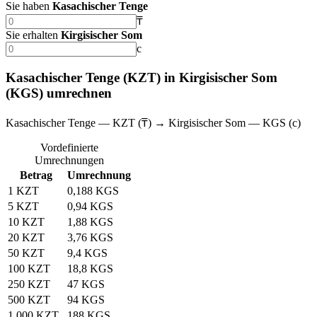
Sie haben
Kasachischer Tenge
₸
Sie erhalten
Kirgisischer Som
с
Kasachischer Tenge (KZT) in Kirgisischer Som
(KGS) umrechnen
Kasachischer Tenge — KZT (₸) → Kirgisischer Som — KGS (с)
Vordefinierte
Umrechnungen
Betrag
Umrechnung
1 KZT
0,188 KGS
5 KZT
0,94 KGS
10 KZT
1,88 KGS
20 KZT
3,76 KGS
50 KZT
9,4 KGS
100 KZT
18,8 KGS
250 KZT
47 KGS
500 KZT
94 KGS
1.000 KZT
188 KGS