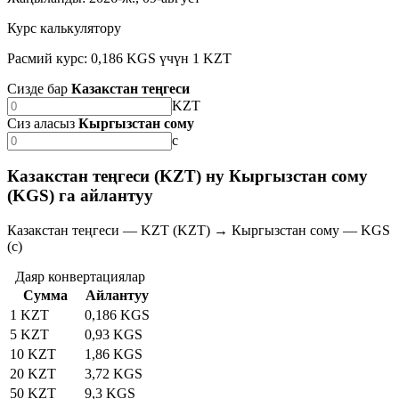
Курс калькулятору
Расмий курс: 0,186 KGS үчүн 1 KZT
Сизде бар
Казакстан теңгеси
KZT
Сиз аласыз
Кыргызстан сому
с
Казакстан теңгеси (KZT) ну Кыргызстан сому
(KGS) га айлантуу
Казакстан теңгеси — KZT (KZT) → Кыргызстан сому — KGS
(с)
Даяр конвертациялар
Сумма
Айлантуу
1 KZT
0,186 KGS
5 KZT
0,93 KGS
10 KZT
1,86 KGS
20 KZT
3,72 KGS
50 KZT
9,3 KGS