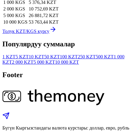
1 000 KGS
5 376,34 KZT
2 000 KGS
10 752,69 KZT
5 000 KGS
26 881,72 KZT
10 000 KGS
53 763,44 KZT
Толук KZT/KGS курсу
Популярдуу суммалар
1 KZT
5 KZT
10 KZT
50 KZT
100 KZT
250 KZT
500 KZT
1 000
KZT
2 000 KZT
5 000 KZT
10 000 KZT
Footer
Бүгүн Кыргызстандагы валюта курстары: доллар, евро, рубль