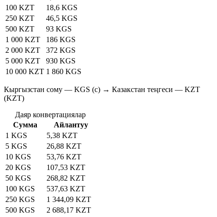
100 KZT
18,6 KGS
250 KZT
46,5 KGS
500 KZT
93 KGS
1 000 KZT
186 KGS
2 000 KZT
372 KGS
5 000 KZT
930 KGS
10 000 KZT
1 860 KGS
Кыргызстан сому — KGS (с) → Казакстан теңгеси — KZT
(KZT)
Даяр конвертациялар
Сумма
Айлантуу
1 KGS
5,38 KZT
5 KGS
26,88 KZT
10 KGS
53,76 KZT
20 KGS
107,53 KZT
50 KGS
268,82 KZT
100 KGS
537,63 KZT
250 KGS
1 344,09 KZT
500 KGS
2 688,17 KZT