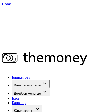
Home
Башкы бет
Валюта курстары
Долбоор жөнүндө
Блог
Банктар
Юридикалык