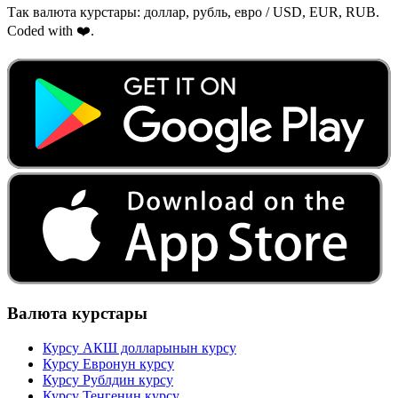
Так валюта курстары: доллар, рубль, евро / USD, EUR, RUB.
Coded with ❤️.
Валюта курстары
Курсу АКШ долларынын курсу
Курсу Евронун курсу
Курсу Рублдин курсу
Курсу Теңгенин курсу