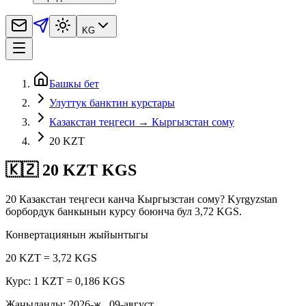
KG
Башкы бет
Улуттук банктин курстары
Казакстан теңгеси → Кыргызстан сому
20 KZT
🇰🇿 20 KZT KGS
20 Казакстан теңгеси канча Кыргызстан сому? Kyrgyzstan
борбордук банкынын курсу боюнча бул 3,72 KGS.
Конвертациянын жыйынтыгы
20 KZT = 3,72 KGS
Курс: 1 KZT = 0,186 KGS
Жаңыланды
:
2026-ж., 09-август