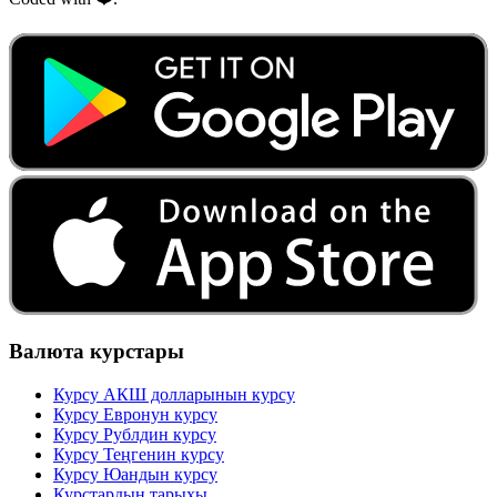
Валюта курстары
Курсу АКШ долларынын курсу
Курсу Евронун курсу
Курсу Рублдин курсу
Курсу Теңгенин курсу
Курсу Юандын курсу
Курстардын тарыхы