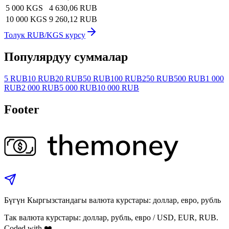
5 000 KGS
4 630,06 RUB
10 000 KGS
9 260,12 RUB
Толук RUB/KGS курсу
Популярдуу суммалар
5 RUB
10 RUB
20 RUB
50 RUB
100 RUB
250 RUB
500 RUB
1 000
RUB
2 000 RUB
5 000 RUB
10 000 RUB
Footer
Бүгүн Кыргызстандагы валюта курстары: доллар, евро, рубль
Так валюта курстары: доллар, рубль, евро / USD, EUR, RUB.
Coded with ❤️.