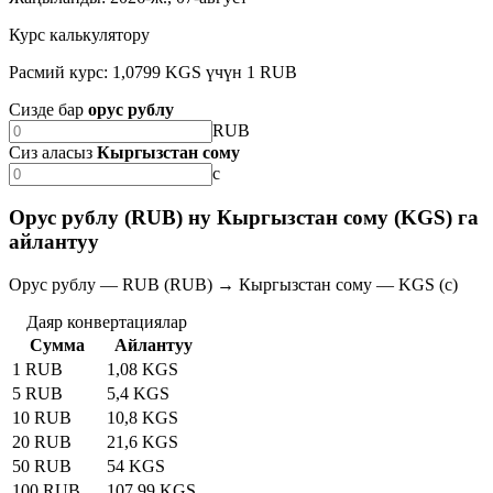
Курс калькулятору
Расмий курс: 1,0799 KGS үчүн 1 RUB
Сизде бар
орус рублу
RUB
Сиз аласыз
Кыргызстан сому
с
Орус рублу (RUB) ну Кыргызстан сому (KGS) га
айлантуу
Орус рублу — RUB (RUB) → Кыргызстан сому — KGS (с)
Даяр конвертациялар
Сумма
Айлантуу
1 RUB
1,08 KGS
5 RUB
5,4 KGS
10 RUB
10,8 KGS
20 RUB
21,6 KGS
50 RUB
54 KGS
100 RUB
107,99 KGS