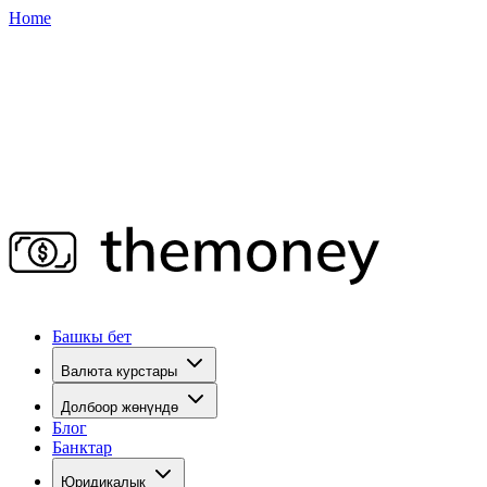
Home
Башкы бет
Валюта курстары
Долбоор жөнүндө
Блог
Банктар
Юридикалык