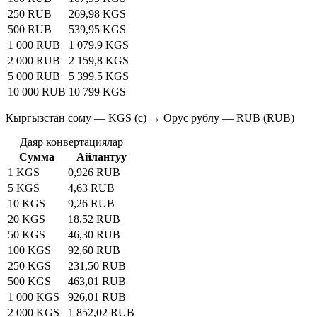
250 RUB
269,98 KGS
500 RUB
539,95 KGS
1 000 RUB
1 079,9 KGS
2 000 RUB
2 159,8 KGS
5 000 RUB
5 399,5 KGS
10 000 RUB
10 799 KGS
Кыргызстан сому — KGS (с) → Орус рублу — RUB (RUB)
Даяр конвертациялар
Сумма
Айлантуу
1 KGS
0,926 RUB
5 KGS
4,63 RUB
10 KGS
9,26 RUB
20 KGS
18,52 RUB
50 KGS
46,30 RUB
100 KGS
92,60 RUB
250 KGS
231,50 RUB
500 KGS
463,01 RUB
1 000 KGS
926,01 RUB
2 000 KGS
1 852,02 RUB