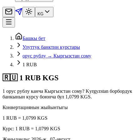
KG
Башкы бет
Улуттук банктин курстары
орус рублу → Кыргызстан сому
1 RUB
🇷🇺 1 RUB KGS
1 орус рублу канча Кыргызстан сому? Kyrgyzstan борбордук
банкынын курсу боюнча бул 1,0799 KGS.
Конвертациянын жыйынтыгы
1 RUB = 1,0799 KGS
Курс: 1 RUB = 1,0799 KGS
Жаңыланды
:
2026-ж., 07-август