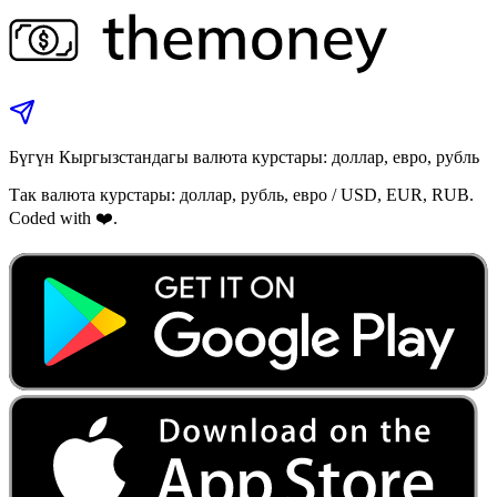
Бүгүн Кыргызстандагы валюта курстары: доллар, евро, рубль
Так валюта курстары: доллар, рубль, евро / USD, EUR, RUB.
Coded with ❤️.