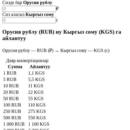
Сизде бар
Орусия рублу
₽
Сиз аласыз
Кыргыз сому
с
Орусия рублу (RUB) ну Кыргыз сому (KGS) га
айлантуу
Орусия рублу — RUB (₽) → Кыргыз сому — KGS (с)
Даяр конвертациялар
Сумма
Айлантуу
1 RUB
1,1 KGS
5 RUB
5,5 KGS
10 RUB
11 KGS
20 RUB
22 KGS
50 RUB
55 KGS
100 RUB
110 KGS
250 RUB
275 KGS
500 RUB
550 KGS
1 000 RUB
1 100 KGS