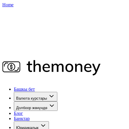
Home
Башкы бет
Валюта курстары
Долбоор жөнүндө
Блог
Банктар
Юридикалык