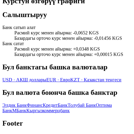
Курстун өзгөрүү графиги
Салыштыруу
Банк сатып алат
Расмий курс менен айырма
:
-0,0652 KGS
Базардагы орточо курс менен айырма
:
-0,01456 KGS
Банк сатат
Расмий курс менен айырма
:
+0,0348 KGS
Базардагы орточо курс менен айырма
:
+0,00015 KGS
Бул банктагы башка валюталар
USD
·
АКШ доллары
EUR
·
Евро
KZT
·
Казакстан теңгеси
Бул валюта боюнча башка банктар
Элдик Банк
ФинансКредитБанк
Толубай Банк
Оптима
Банк
МБанк
Кыргызкоммерцбанк
Footer