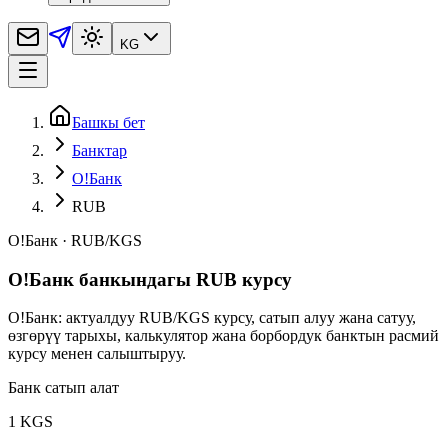
KG
Башкы бет
Банктар
O!Банк
RUB
O!Банк
·
RUB
/
KGS
O!Банк банкындагы RUB курсу
O!Банк: актуалдуу RUB/KGS курсу, сатып алуу жана сатуу,
өзгөрүү тарыхы, калькулятор жана борбордук банктын расмий
курсу менен салыштыруу.
Банк сатып алат
1 KGS