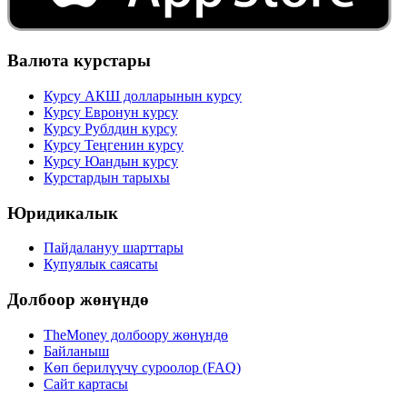
Валюта курстары
Курсу АКШ долларынын курсу
Курсу Евронун курсу
Курсу Рублдин курсу
Курсу Теңгенин курсу
Курсу Юандын курсу
Курстардын тарыхы
Юридикалык
Пайдалануу шарттары
Купуялык саясаты
Долбоор жөнүндө
TheMoney долбоору жөнүндө
Байланыш
Көп берилүүчү суроолор (FAQ)
Сайт картасы