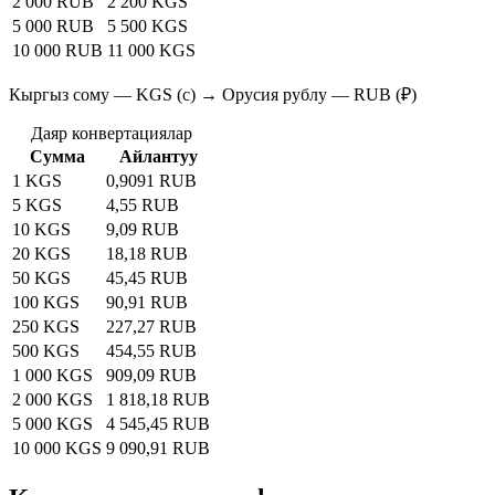
2 000 RUB
2 200 KGS
5 000 RUB
5 500 KGS
10 000 RUB
11 000 KGS
Кыргыз сому — KGS (с) → Орусия рублу — RUB (₽)
Даяр конвертациялар
Сумма
Айлантуу
1 KGS
0,9091 RUB
5 KGS
4,55 RUB
10 KGS
9,09 RUB
20 KGS
18,18 RUB
50 KGS
45,45 RUB
100 KGS
90,91 RUB
250 KGS
227,27 RUB
500 KGS
454,55 RUB
1 000 KGS
909,09 RUB
2 000 KGS
1 818,18 RUB
5 000 KGS
4 545,45 RUB
10 000 KGS
9 090,91 RUB