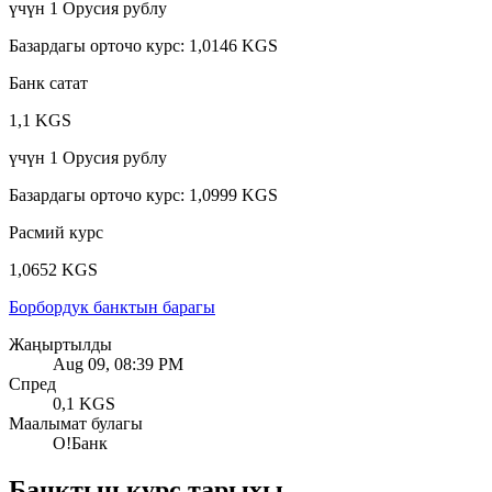
үчүн
1
Орусия рублу
Базардагы орточо курс
:
1,0146 KGS
Банк сатат
1,1 KGS
үчүн
1
Орусия рублу
Базардагы орточо курс
:
1,0999 KGS
Расмий курс
1,0652 KGS
Борбордук банктын барагы
Жаңыртылды
Aug 09, 08:39 PM
Спред
0,1 KGS
Маалымат булагы
O!Банк
Банктын курс тарыхы