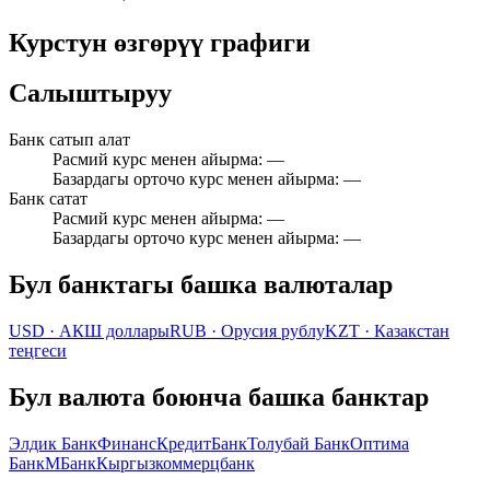
Курстун өзгөрүү графиги
Салыштыруу
Банк сатып алат
Расмий курс менен айырма
:
—
Базардагы орточо курс менен айырма
:
—
Банк сатат
Расмий курс менен айырма
:
—
Базардагы орточо курс менен айырма
:
—
Бул банктагы башка валюталар
USD
·
АКШ доллары
RUB
·
Орусия рублу
KZT
·
Казакстан
теңгеси
Бул валюта боюнча башка банктар
Элдик Банк
ФинансКредитБанк
Толубай Банк
Оптима
Банк
МБанк
Кыргызкоммерцбанк