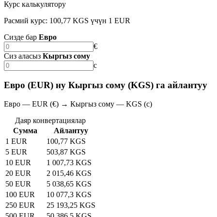
Курс калькулятору
Расмий курс: 100,77 KGS үчүн 1 EUR
Сизде бар
Евро
€
Сиз аласыз
Кыргыз сому
с
Евро (EUR) ну Кыргыз сому (KGS) га айлантуу
Евро — EUR (€) → Кыргыз сому — KGS (с)
Даяр конвертациялар
Сумма
Айлантуу
1 EUR
100,77 KGS
5 EUR
503,87 KGS
10 EUR
1 007,73 KGS
20 EUR
2 015,46 KGS
50 EUR
5 038,65 KGS
100 EUR
10 077,3 KGS
250 EUR
25 193,25 KGS
500 EUR
50 386,5 KGS