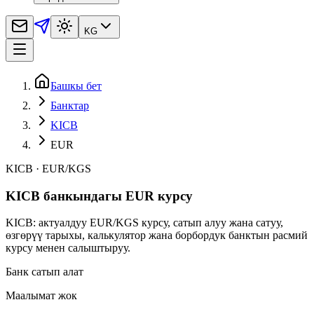
KG
Башкы бет
Банктар
KICB
EUR
KICB
·
EUR
/
KGS
KICB банкындагы EUR курсу
KICB: актуалдуу EUR/KGS курсу, сатып алуу жана сатуу,
өзгөрүү тарыхы, калькулятор жана борбордук банктын расмий
курсу менен салыштыруу.
Банк сатып алат
Маалымат жок