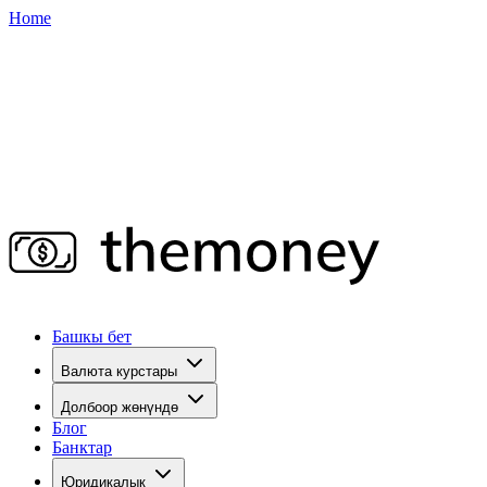
Home
Башкы бет
Валюта курстары
Долбоор жөнүндө
Блог
Банктар
Юридикалык