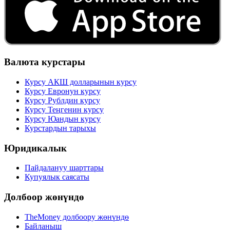
Валюта курстары
Курсу АКШ долларынын курсу
Курсу Евронун курсу
Курсу Рублдин курсу
Курсу Теңгенин курсу
Курсу Юандын курсу
Курстардын тарыхы
Юридикалык
Пайдалануу шарттары
Купуялык саясаты
Долбоор жөнүндө
TheMoney долбоору жөнүндө
Байланыш