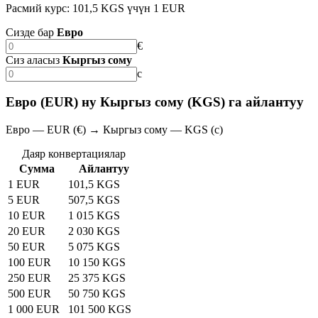
Расмий курс: 101,5 KGS үчүн 1 EUR
Сизде бар
Евро
€
Сиз аласыз
Кыргыз сому
с
Евро (EUR) ну Кыргыз сому (KGS) га айлантуу
Евро — EUR (€) → Кыргыз сому — KGS (с)
Даяр конвертациялар
Сумма
Айлантуу
1 EUR
101,5 KGS
5 EUR
507,5 KGS
10 EUR
1 015 KGS
20 EUR
2 030 KGS
50 EUR
5 075 KGS
100 EUR
10 150 KGS
250 EUR
25 375 KGS
500 EUR
50 750 KGS
1 000 EUR
101 500 KGS