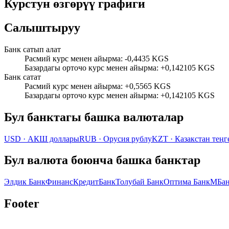
Курстун өзгөрүү графиги
Салыштыруу
Банк сатып алат
Расмий курс менен айырма
:
-0,4435 KGS
Базардагы орточо курс менен айырма
:
+0,142105 KGS
Банк сатат
Расмий курс менен айырма
:
+0,5565 KGS
Базардагы орточо курс менен айырма
:
+0,142105 KGS
Бул банктагы башка валюталар
USD
·
АКШ доллары
RUB
·
Орусия рублу
KZT
·
Казакстан теңг
Бул валюта боюнча башка банктар
Элдик Банк
ФинансКредитБанк
Толубай Банк
Оптима Банк
МБа
Footer