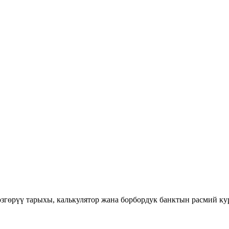
 өзгөрүү тарыхы, калькулятор жана борбордук банктын расмий к