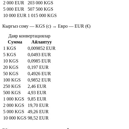
2 000 EUR
203 000 KGS
5 000 EUR
507 500 KGS
10 000 EUR
1 015 000 KGS
Кыргыз сому — KGS (с) → Евро — EUR (€)
Даяр конвертациялар
Сумма
Айлантуу
1 KGS
0,009852 EUR
5 KGS
0,0493 EUR
10 KGS
0,0985 EUR
20 KGS
0,197 EUR
50 KGS
0,4926 EUR
100 KGS
0,9852 EUR
250 KGS
2,46 EUR
500 KGS
4,93 EUR
1 000 KGS
9,85 EUR
2 000 KGS
19,70 EUR
5 000 KGS
49,26 EUR
10 000 KGS
98,52 EUR