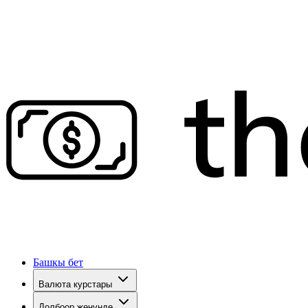
Башкы бет
Валюта курстары
Долбоор жөнүндө