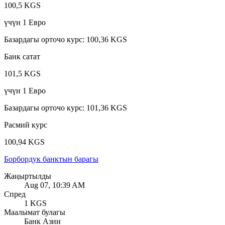
100,5 KGS
үчүн
1
Евро
Базардагы орточо курс
:
100,36 KGS
Банк сатат
101,5 KGS
үчүн
1
Евро
Базардагы орточо курс
:
101,36 KGS
Расмий курс
100,94 KGS
Борбордук банктын барагы
Жаңыртылды
Aug 07, 10:39 AM
Спред
1 KGS
Маалымат булагы
Банк Азии