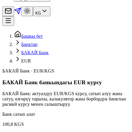
KG
Башкы бет
Банктар
БАКАЙ Банк
EUR
БАКАЙ Банк
·
EUR
/
KGS
БАКАЙ Банк банкындагы EUR курсу
БАКАЙ Банк: актуалдуу EUR/KGS курсу, сатып алуу жана
сатуу, өзгөрүү тарыхы, калькулятор жана борбордук банктын
расмий курсу менен салыштыруу.
Банк сатып алат
100,8 KGS