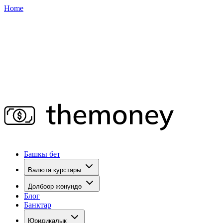
Home
Башкы бет
Валюта курстары
Долбоор жөнүндө
Блог
Банктар
Юридикалык