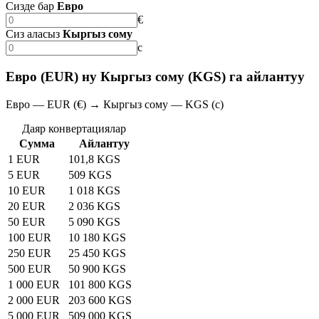
Сизде бар
Евро
€
Сиз аласыз
Кыргыз сому
с
Евро (EUR) ну Кыргыз сому (KGS) га айлантуу
Евро — EUR (€) → Кыргыз сому — KGS (с)
Даяр конвертациялар
Сумма
Айлантуу
1 EUR
101,8 KGS
5 EUR
509 KGS
10 EUR
1 018 KGS
20 EUR
2 036 KGS
50 EUR
5 090 KGS
100 EUR
10 180 KGS
250 EUR
25 450 KGS
500 EUR
50 900 KGS
1 000 EUR
101 800 KGS
2 000 EUR
203 600 KGS
5 000 EUR
509 000 KGS