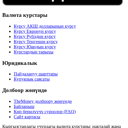
Валюта курстары
Курсу АКШ долларынын курсу
Курсу Евронун курсу
Курсу Рублдин курсу
Курсу Теңгенин курсу
Курсу Юандын курсу
Курстардын тарыхы
Юридикалык
Пайдалануу шарттары
Купуялык саясаты
Долбоор жөнүндө
TheMoney долбоору жөнүндө
Байланыш
Көп берилүүчү суроолор (FAQ)
Сайт картасы
Кыргызстандагы учурдагы валюта курстары: накталай жана