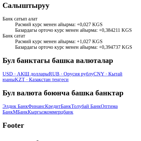
Салыштыруу
Банк сатып алат
Расмий курс менен айырма
:
+0,027 KGS
Базардагы орточо курс менен айырма
:
+0,384211 KGS
Банк сатат
Расмий курс менен айырма
:
+1,027 KGS
Базардагы орточо курс менен айырма
:
+0,394737 KGS
Бул банктагы башка валюталар
USD
·
АКШ доллары
RUB
·
Орусия рублу
CNY
·
Кытай
юаны
KZT
·
Казакстан теңгеси
Бул валюта боюнча башка банктар
Элдик Банк
ФинансКредитБанк
Толубай Банк
Оптима
Банк
МБанк
Кыргызкоммерцбанк
Footer