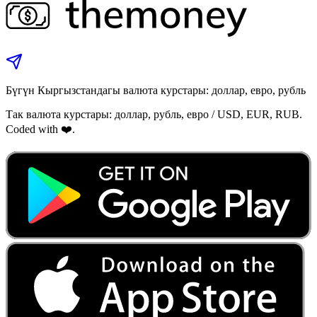
Бүгүн Кыргызстандагы валюта курстары: доллар, евро, рубль
Так валюта курстары: доллар, рубль, евро / USD, EUR, RUB.
Coded with ❤️.