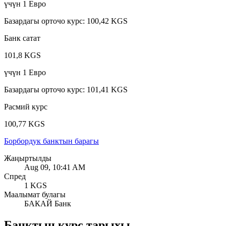
үчүн
1
Евро
Базардагы орточо курс
:
100,42 KGS
Банк сатат
101,8 KGS
үчүн
1
Евро
Базардагы орточо курс
:
101,41 KGS
Расмий курс
100,77 KGS
Борбордук банктын барагы
Жаңыртылды
Aug 09, 10:41 AM
Спред
1 KGS
Маалымат булагы
БАКАЙ Банк
Банктын курс тарыхы