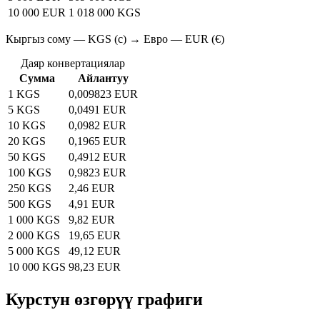
10 000 EUR
1 018 000 KGS
Кыргыз сому — KGS (с) → Евро — EUR (€)
Даяр конвертациялар
Сумма
Айлантуу
1 KGS
0,009823 EUR
5 KGS
0,0491 EUR
10 KGS
0,0982 EUR
20 KGS
0,1965 EUR
50 KGS
0,4912 EUR
100 KGS
0,9823 EUR
250 KGS
2,46 EUR
500 KGS
4,91 EUR
1 000 KGS
9,82 EUR
2 000 KGS
19,65 EUR
5 000 KGS
49,12 EUR
10 000 KGS
98,23 EUR
Курстун өзгөрүү графиги