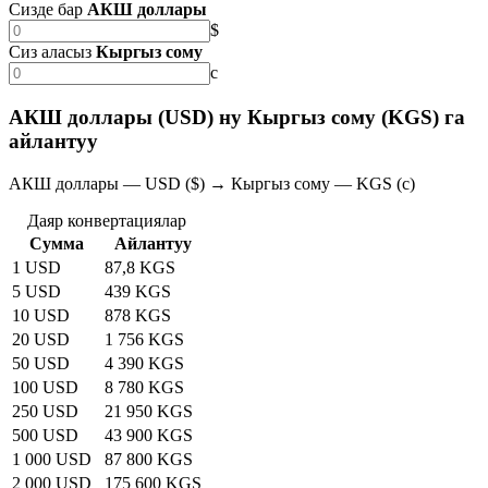
Сизде бар
АКШ доллары
$
Сиз аласыз
Кыргыз сому
с
АКШ доллары (USD) ну Кыргыз сому (KGS) га
айлантуу
АКШ доллары — USD ($) → Кыргыз сому — KGS (с)
Даяр конвертациялар
Сумма
Айлантуу
1 USD
87,8 KGS
5 USD
439 KGS
10 USD
878 KGS
20 USD
1 756 KGS
50 USD
4 390 KGS
100 USD
8 780 KGS
250 USD
21 950 KGS
500 USD
43 900 KGS
1 000 USD
87 800 KGS
2 000 USD
175 600 KGS