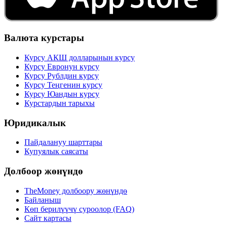
Валюта курстары
Курсу АКШ долларынын курсу
Курсу Евронун курсу
Курсу Рублдин курсу
Курсу Теңгенин курсу
Курсу Юандын курсу
Курстардын тарыхы
Юридикалык
Пайдалануу шарттары
Купуялык саясаты
Долбоор жөнүндө
TheMoney долбоору жөнүндө
Байланыш
Көп берилүүчү суроолор (FAQ)
Сайт картасы