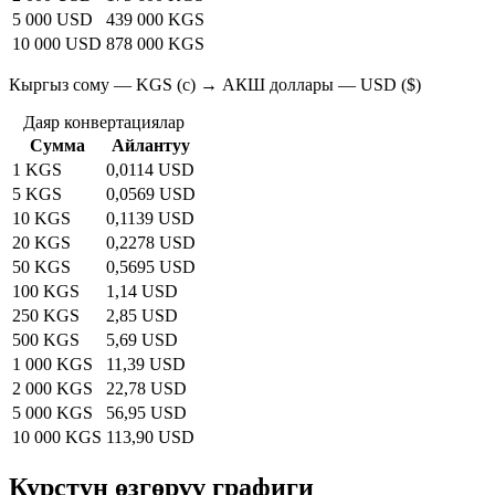
5 000 USD
439 000 KGS
10 000 USD
878 000 KGS
Кыргыз сому — KGS (с) → АКШ доллары — USD ($)
Даяр конвертациялар
Сумма
Айлантуу
1 KGS
0,0114 USD
5 KGS
0,0569 USD
10 KGS
0,1139 USD
20 KGS
0,2278 USD
50 KGS
0,5695 USD
100 KGS
1,14 USD
250 KGS
2,85 USD
500 KGS
5,69 USD
1 000 KGS
11,39 USD
2 000 KGS
22,78 USD
5 000 KGS
56,95 USD
10 000 KGS
113,90 USD
Курстун өзгөрүү графиги