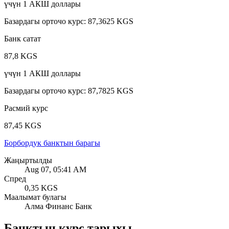
үчүн
1
АКШ доллары
Базардагы орточо курс
:
87,3625 KGS
Банк сатат
87,8 KGS
үчүн
1
АКШ доллары
Базардагы орточо курс
:
87,7825 KGS
Расмий курс
87,45 KGS
Борбордук банктын барагы
Жаңыртылды
Aug 07, 05:41 AM
Спред
0,35 KGS
Маалымат булагы
Алма Финанс Банк
Банктын курс тарыхы