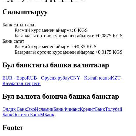
Салыштыруу
Банк сатып алат
Расмий курс менен айырма
:
0 KGS
Базардагы орточо курс менен айырма
:
+0,0875 KGS
Банк сатат
Расмий курс менен айырма
:
+0,35 KGS
Базардагы орточо курс менен айырма
:
+0,0175 KGS
Бул банктагы башка валюталар
EUR
·
Евро
RUB
·
Орусия рублу
CNY
·
Кытай юаны
KZT
·
Казакстан теңгеси
Бул валюта боюнча башка банктар
Элдик Банк
ЭкоИсламикБанк
ФинансКредитБанк
Толубай
Банк
Оптима Банк
МБанк
Footer