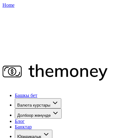
Home
Башкы бет
Валюта курстары
Долбоор жөнүндө
Блог
Банктар
Юридикалык