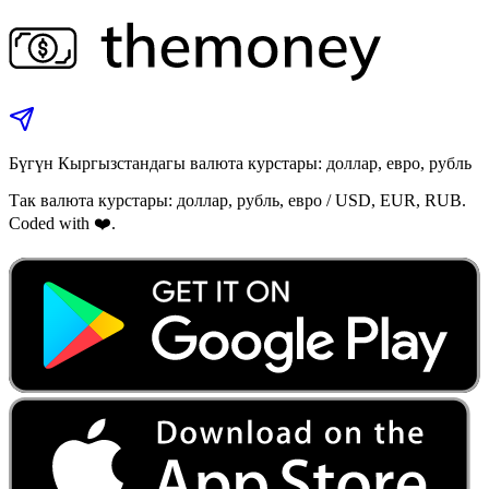
Бүгүн Кыргызстандагы валюта курстары: доллар, евро, рубль
Так валюта курстары: доллар, рубль, евро / USD, EUR, RUB.
Coded with ❤️.