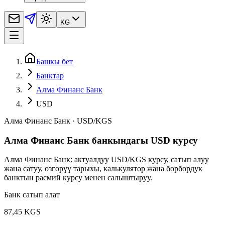
KG
Башкы бет
Банктар
Алма Финанс Банк
USD
Алма Финанс Банк
·
USD
/
KGS
Алма Финанс Банк банкындагы USD курсу
Алма Финанс Банк: актуалдуу USD/KGS курсу, сатып алуу
жана сатуу, өзгөрүү тарыхы, калькулятор жана борбордук
банктын расмий курсу менен салыштыруу.
Банк сатып алат
87,45 KGS