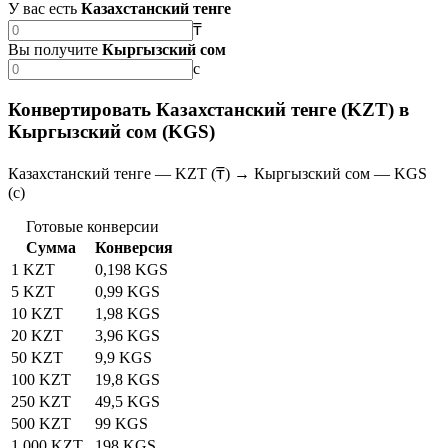
У вас есть
Казахстанский тенге
₸
Вы получите
Кыргызский сом
с
Конвертировать Казахстанский тенге (KZT) в
Кыргызский сом (KGS)
Казахстанский тенге — KZT (₸) → Кыргызский сом — KGS
(с)
Готовые конверсии
Сумма
Конверсия
1 KZT
0,198 KGS
5 KZT
0,99 KGS
10 KZT
1,98 KGS
20 KZT
3,96 KGS
50 KZT
9,9 KGS
100 KZT
19,8 KGS
250 KZT
49,5 KGS
500 KZT
99 KGS
1 000 KZT
198 KGS