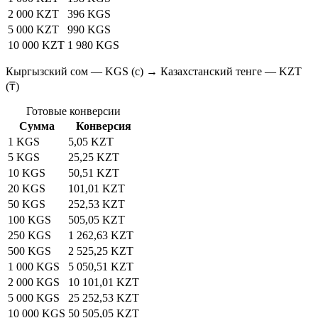
2 000 KZT
396 KGS
5 000 KZT
990 KGS
10 000 KZT
1 980 KGS
Кыргызский сом — KGS (с) → Казахстанский тенге — KZT
(₸)
Готовые конверсии
Сумма
Конверсия
1 KGS
5,05 KZT
5 KGS
25,25 KZT
10 KGS
50,51 KZT
20 KGS
101,01 KZT
50 KGS
252,53 KZT
100 KGS
505,05 KZT
250 KGS
1 262,63 KZT
500 KGS
2 525,25 KZT
1 000 KGS
5 050,51 KZT
2 000 KGS
10 101,01 KZT
5 000 KGS
25 252,53 KZT
10 000 KGS
50 505,05 KZT