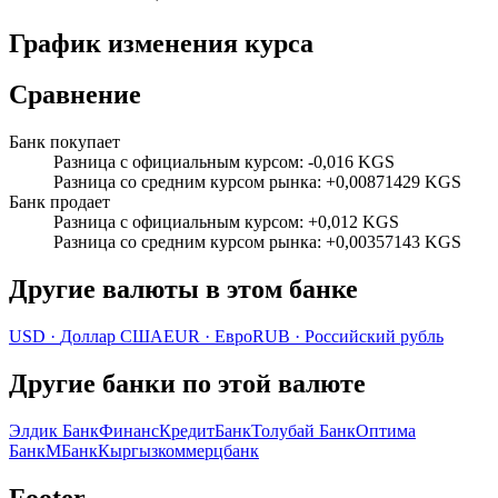
График изменения курса
Сравнение
Банк покупает
Разница с официальным курсом
:
-0,016 KGS
Разница со средним курсом рынка
:
+0,00871429 KGS
Банк продает
Разница с официальным курсом
:
+0,012 KGS
Разница со средним курсом рынка
:
+0,00357143 KGS
Другие валюты в этом банке
USD
·
Доллар США
EUR
·
Евро
RUB
·
Российский рубль
Другие банки по этой валюте
Элдик Банк
ФинансКредитБанк
Толубай Банк
Оптима
Банк
МБанк
Кыргызкоммерцбанк
Footer