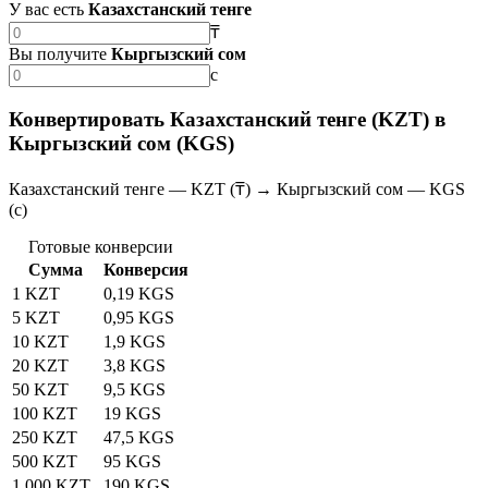
У вас есть
Казахстанский тенге
₸
Вы получите
Кыргызский сом
с
Конвертировать Казахстанский тенге (KZT) в
Кыргызский сом (KGS)
Казахстанский тенге — KZT (₸) → Кыргызский сом — KGS
(с)
Готовые конверсии
Сумма
Конверсия
1 KZT
0,19 KGS
5 KZT
0,95 KGS
10 KZT
1,9 KGS
20 KZT
3,8 KGS
50 KZT
9,5 KGS
100 KZT
19 KGS
250 KZT
47,5 KGS
500 KZT
95 KGS
1 000 KZT
190 KGS