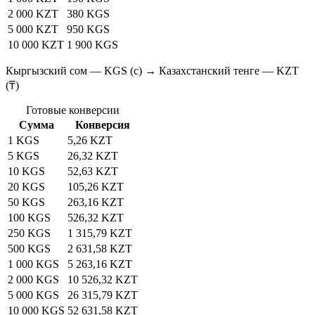
2 000 KZT
380 KGS
5 000 KZT
950 KGS
10 000 KZT
1 900 KGS
Кыргызский сом — KGS (с) → Казахстанский тенге — KZT
(₸)
Готовые конверсии
Сумма
Конверсия
1 KGS
5,26 KZT
5 KGS
26,32 KZT
10 KGS
52,63 KZT
20 KGS
105,26 KZT
50 KGS
263,16 KZT
100 KGS
526,32 KZT
250 KGS
1 315,79 KZT
500 KGS
2 631,58 KZT
1 000 KGS
5 263,16 KZT
2 000 KGS
10 526,32 KZT
5 000 KGS
26 315,79 KZT
10 000 KGS
52 631,58 KZT