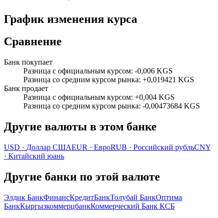
График изменения курса
Сравнение
Банк покупает
Разница с официальным курсом
:
-0,006 KGS
Разница со средним курсом рынка
:
+0,019421 KGS
Банк продает
Разница с официальным курсом
:
+0,004 KGS
Разница со средним курсом рынка
:
-0,00473684 KGS
Другие валюты в этом банке
USD
·
Доллар США
EUR
·
Евро
RUB
·
Российский рубль
CNY
·
Китайский юань
Другие банки по этой валюте
Элдик Банк
ФинансКредитБанк
Толубай Банк
Оптима
Банк
Кыргызкоммерцбанк
Коммерческий Банк КСБ