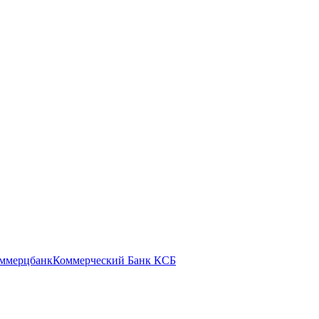
ммерцбанк
Коммерческий Банк КСБ