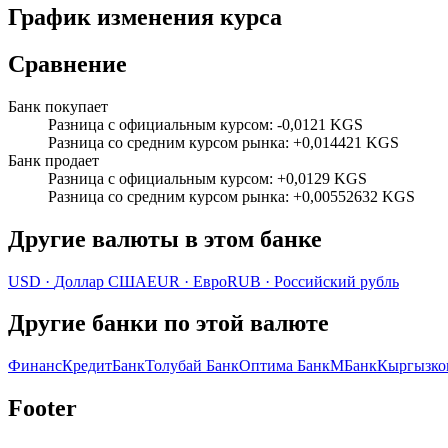
График изменения курса
Сравнение
Банк покупает
Разница с официальным курсом
:
-0,0121 KGS
Разница со средним курсом рынка
:
+0,014421 KGS
Банк продает
Разница с официальным курсом
:
+0,0129 KGS
Разница со средним курсом рынка
:
+0,00552632 KGS
Другие валюты в этом банке
USD
·
Доллар США
EUR
·
Евро
RUB
·
Российский рубль
Другие банки по этой валюте
ФинансКредитБанк
Толубай Банк
Оптима Банк
МБанк
Кыргызко
Footer