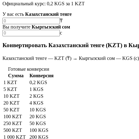
Официальный курс: 0,2 KGS за 1 KZT
У вас есть
Казахстанский тенге
₸
Вы получите
Кыргызский сом
с
Конвертировать Казахстанский тенге (KZT) в Кы
Казахстанский тенге — KZT (₸) → Кыргызский сом — KGS (с)
Готовые конверсии
Сумма
Конверсия
1 KZT
0,2 KGS
5 KZT
1 KGS
10 KZT
2 KGS
20 KZT
4 KGS
50 KZT
10 KGS
100 KZT
20 KGS
250 KZT
50 KGS
500 KZT
100 KGS
1 000 KZT
200 KGS