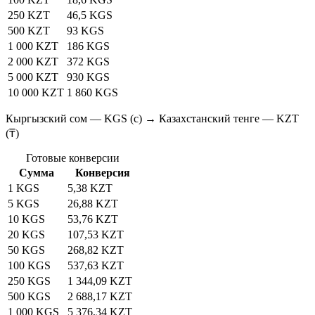
250 KZT
46,5 KGS
500 KZT
93 KGS
1 000 KZT
186 KGS
2 000 KZT
372 KGS
5 000 KZT
930 KGS
10 000 KZT
1 860 KGS
Кыргызский сом — KGS (с) → Казахстанский тенге — KZT
(₸)
Готовые конверсии
Сумма
Конверсия
1 KGS
5,38 KZT
5 KGS
26,88 KZT
10 KGS
53,76 KZT
20 KGS
107,53 KZT
50 KGS
268,82 KZT
100 KGS
537,63 KZT
250 KGS
1 344,09 KZT
500 KGS
2 688,17 KZT
1 000 KGS
5 376,34 KZT