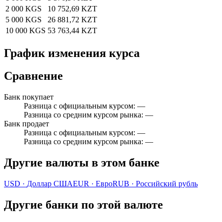
2 000 KGS
10 752,69 KZT
5 000 KGS
26 881,72 KZT
10 000 KGS
53 763,44 KZT
График изменения курса
Сравнение
Банк покупает
Разница с официальным курсом
:
—
Разница со средним курсом рынка
:
—
Банк продает
Разница с официальным курсом
:
—
Разница со средним курсом рынка
:
—
Другие валюты в этом банке
USD
·
Доллар США
EUR
·
Евро
RUB
·
Российский рубль
Другие банки по этой валюте