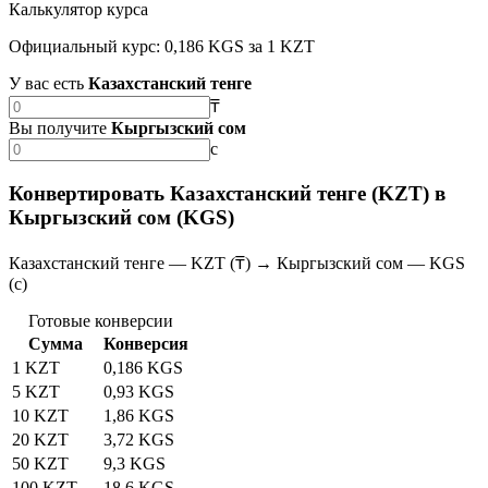
Калькулятор курса
Официальный курс: 0,186 KGS за 1 KZT
У вас есть
Казахстанский тенге
₸
Вы получите
Кыргызский сом
с
Конвертировать Казахстанский тенге (KZT) в
Кыргызский сом (KGS)
Казахстанский тенге — KZT (₸) → Кыргызский сом — KGS
(с)
Готовые конверсии
Сумма
Конверсия
1 KZT
0,186 KGS
5 KZT
0,93 KGS
10 KZT
1,86 KGS
20 KZT
3,72 KGS
50 KZT
9,3 KGS
100 KZT
18,6 KGS