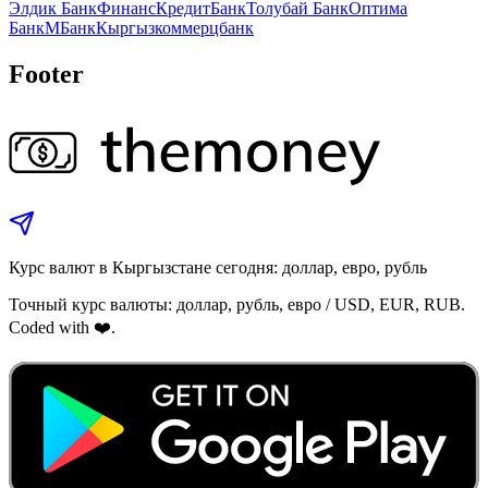
Элдик Банк
ФинансКредитБанк
Толубай Банк
Оптима
Банк
МБанк
Кыргызкоммерцбанк
Footer
Курс валют в Кыргызстане сегодня: доллар, евро, рубль
Точный курс валюты: доллар, рубль, евро / USD, EUR, RUB.
Coded with ❤️.