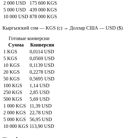
2 000 USD
175 600 KGS
5 000 USD
439 000 KGS
10 000 USD
878 000 KGS
Кыргызский сом — KGS (с) → Доллар США — USD ($)
Готовые конверсии
Сумма
Конверсия
1 KGS
0,0114 USD
5 KGS
0,0569 USD
10 KGS
0,1139 USD
20 KGS
0,2278 USD
50 KGS
0,5695 USD
100 KGS
1,14 USD
250 KGS
2,85 USD
500 KGS
5,69 USD
1 000 KGS
11,39 USD
2 000 KGS
22,78 USD
5 000 KGS
56,95 USD
10 000 KGS
113,90 USD