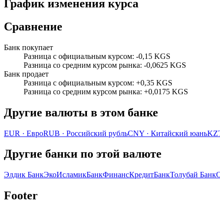
График изменения курса
Сравнение
Банк покупает
Разница с официальным курсом
:
-0,15 KGS
Разница со средним курсом рынка
:
-0,0625 KGS
Банк продает
Разница с официальным курсом
:
+0,35 KGS
Разница со средним курсом рынка
:
+0,0175 KGS
Другие валюты в этом банке
EUR
·
Евро
RUB
·
Российский рубль
CNY
·
Китайский юань
KZ
Другие банки по этой валюте
Элдик Банк
ЭкоИсламикБанк
ФинансКредитБанк
Толубай Банк
Footer