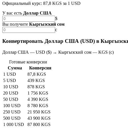
Официальный курс: 87,8 KGS за 1 USD
У вас есть
Доллар США
$
Вы получите
Кыргызский сом
с
Конвертировать Доллар США (USD) в Кыргызски
Доллар США — USD ($) → Кыргызский сом — KGS (с)
Готовые конверсии
Сумма
Конверсия
1 USD
87,8 KGS
5 USD
439 KGS
10 USD
878 KGS
20 USD
1 756 KGS
50 USD
4 390 KGS
100 USD
8 780 KGS
250 USD
21 950 KGS
500 USD
43 900 KGS
1 000 USD
87 800 KGS