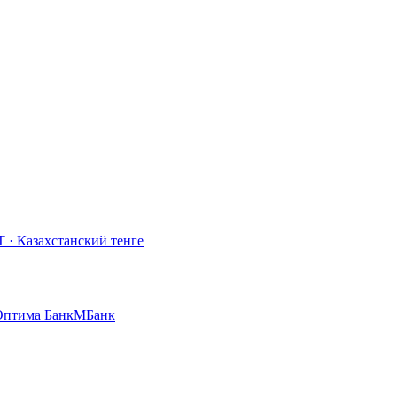
T
·
Казахстанский тенге
Оптима Банк
МБанк