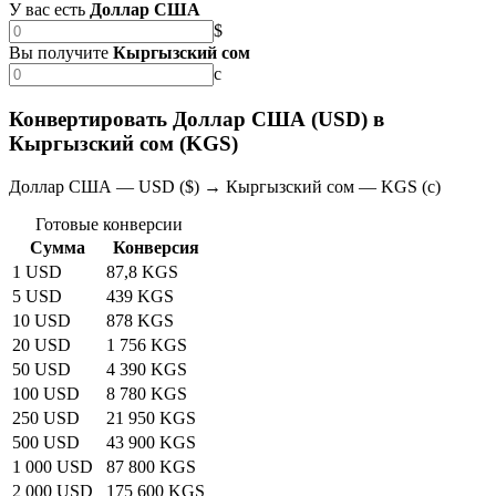
У вас есть
Доллар США
$
Вы получите
Кыргызский сом
с
Конвертировать Доллар США (USD) в
Кыргызский сом (KGS)
Доллар США — USD ($) → Кыргызский сом — KGS (с)
Готовые конверсии
Сумма
Конверсия
1 USD
87,8 KGS
5 USD
439 KGS
10 USD
878 KGS
20 USD
1 756 KGS
50 USD
4 390 KGS
100 USD
8 780 KGS
250 USD
21 950 KGS
500 USD
43 900 KGS
1 000 USD
87 800 KGS
2 000 USD
175 600 KGS