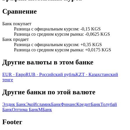
Сравнение
Банк покупает
Разница с официальным курсом
:
-0,15 KGS
Разница со средним курсом рынка
:
-0,0625 KGS
Банк продает
Разница с официальным курсом
:
+0,35 KGS
Разница со средним курсом рынка
:
+0,0175 KGS
Другие валюты в этом банке
EUR
·
Евро
RUB
·
Российский рубль
KZT
·
Казахстанский
тенге
Другие банки по этой валюте
Элдик Банк
ЭкоИсламикБанк
ФинансКредитБанк
Толубай
Банк
Оптима Банк
МБанк
Footer