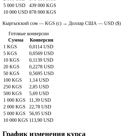
5 000 USD
439 000 KGS
10 000 USD
878 000 KGS
Кыргызский сом — KGS (с) → Доллар США — USD ($)
Готовые конверсии
Сумма
Конверсия
1 KGS
0,0114 USD
5 KGS
0,0569 USD
10 KGS
0,1139 USD
20 KGS
0,2278 USD
50 KGS
0,5695 USD
100 KGS
1,14 USD
250 KGS
2,85 USD
500 KGS
5,69 USD
1 000 KGS
11,39 USD
2 000 KGS
22,78 USD
5 000 KGS
56,95 USD
10 000 KGS
113,90 USD
График изменения курса