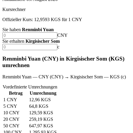
Kursrechner
Offizieller Kurs: 12,9593 KGS für 1 CNY
Sie haben
Renminbi Yuan
CNY
Sie erhalten
Kirgisischer Som
с
Renminbi Yuan (CNY) in Kirgisischer Som (KGS)
umrechnen
Renminbi Yuan — CNY (CNY) → Kirgisischer Som — KGS (с)
Vordefinierte Umrechnungen
Betrag
Umrechnung
1 CNY
12,96 KGS
5 CNY
64,8 KGS
10 CNY
129,59 KGS
20 CNY
259,19 KGS
50 CNY
647,97 KGS
100 CNY
1.295,93 KGS