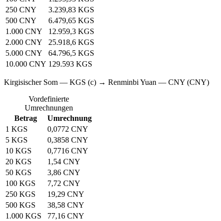
250 CNY
3.239,83 KGS
500 CNY
6.479,65 KGS
1.000 CNY
12.959,3 KGS
2.000 CNY
25.918,6 KGS
5.000 CNY
64.796,5 KGS
10.000 CNY
129.593 KGS
Kirgisischer Som — KGS (с) → Renminbi Yuan — CNY (CNY)
Vordefinierte
Umrechnungen
Betrag
Umrechnung
1 KGS
0,0772 CNY
5 KGS
0,3858 CNY
10 KGS
0,7716 CNY
20 KGS
1,54 CNY
50 KGS
3,86 CNY
100 KGS
7,72 CNY
250 KGS
19,29 CNY
500 KGS
38,58 CNY
1.000 KGS
77,16 CNY