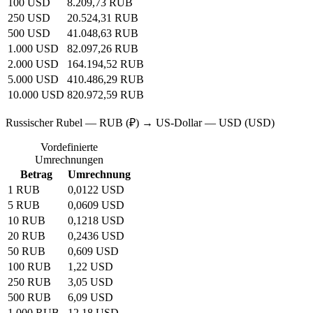
100 USD
8.209,73 RUB
250 USD
20.524,31 RUB
500 USD
41.048,63 RUB
1.000 USD
82.097,26 RUB
2.000 USD
164.194,52 RUB
5.000 USD
410.486,29 RUB
10.000 USD
820.972,59 RUB
Russischer Rubel — RUB (₽) → US-Dollar — USD (USD)
Vordefinierte
Umrechnungen
Betrag
Umrechnung
1 RUB
0,0122 USD
5 RUB
0,0609 USD
10 RUB
0,1218 USD
20 RUB
0,2436 USD
50 RUB
0,609 USD
100 RUB
1,22 USD
250 RUB
3,05 USD
500 RUB
6,09 USD
1.000 RUB
12,18 USD