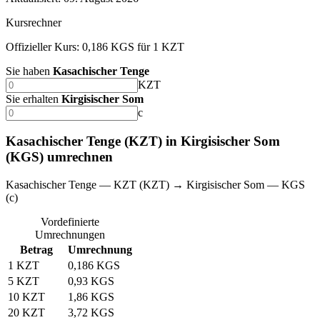
Kursrechner
Offizieller Kurs: 0,186 KGS für 1 KZT
Sie haben
Kasachischer Tenge
KZT
Sie erhalten
Kirgisischer Som
с
Kasachischer Tenge (KZT) in Kirgisischer Som
(KGS) umrechnen
Kasachischer Tenge — KZT (KZT) → Kirgisischer Som — KGS
(с)
Vordefinierte
Umrechnungen
Betrag
Umrechnung
1 KZT
0,186 KGS
5 KZT
0,93 KGS
10 KZT
1,86 KGS
20 KZT
3,72 KGS