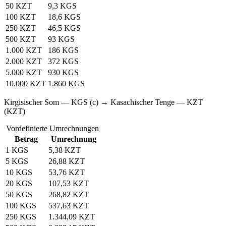
50 KZT
9,3 KGS
100 KZT
18,6 KGS
250 KZT
46,5 KGS
500 KZT
93 KGS
1.000 KZT
186 KGS
2.000 KZT
372 KGS
5.000 KZT
930 KGS
10.000 KZT
1.860 KGS
Kirgisischer Som — KGS (с) → Kasachischer Tenge — KZT
(KZT)
Vordefinierte Umrechnungen
Betrag
Umrechnung
1 KGS
5,38 KZT
5 KGS
26,88 KZT
10 KGS
53,76 KZT
20 KGS
107,53 KZT
50 KGS
268,82 KZT
100 KGS
537,63 KZT
250 KGS
1.344,09 KZT