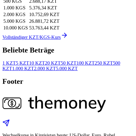
500 KGS
2.688,17 KZT
1.000 KGS
5.376,34 KZT
2.000 KGS
10.752,69 KZT
5.000 KGS
26.881,72 KZT
10.000 KGS
53.763,44 KZT
Vollständiger KZT/KGS-Kurs
Beliebte Beträge
1 KZT
5 KZT
10 KZT
20 KZT
50 KZT
100 KZT
250 KZT
500
KZT
1.000 KZT
2.000 KZT
5.000 KZT
Footer
Wechselkurse in Kirgisistan heute: US-Dollar, Euro, Rubel