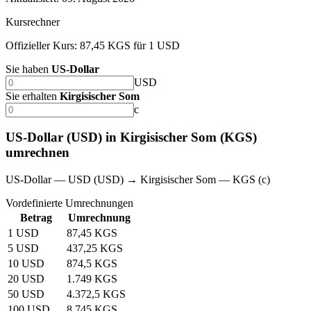
Kursrechner
Offizieller Kurs: 87,45 KGS für 1 USD
Sie haben
US-Dollar
USD
Sie erhalten
Kirgisischer Som
с
US-Dollar (USD) in Kirgisischer Som (KGS)
umrechnen
US-Dollar — USD (USD) → Kirgisischer Som — KGS (с)
Vordefinierte Umrechnungen
Betrag
Umrechnung
1 USD
87,45 KGS
5 USD
437,25 KGS
10 USD
874,5 KGS
20 USD
1.749 KGS
50 USD
4.372,5 KGS
100 USD
8.745 KGS