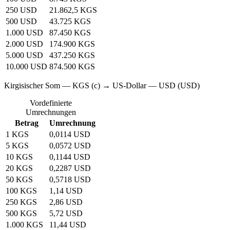
250 USD
21.862,5 KGS
500 USD
43.725 KGS
1.000 USD
87.450 KGS
2.000 USD
174.900 KGS
5.000 USD
437.250 KGS
10.000 USD
874.500 KGS
Kirgisischer Som — KGS (с) → US-Dollar — USD (USD)
Vordefinierte
Umrechnungen
Betrag
Umrechnung
1 KGS
0,0114 USD
5 KGS
0,0572 USD
10 KGS
0,1144 USD
20 KGS
0,2287 USD
50 KGS
0,5718 USD
100 KGS
1,14 USD
250 KGS
2,86 USD
500 KGS
5,72 USD
1.000 KGS
11,44 USD