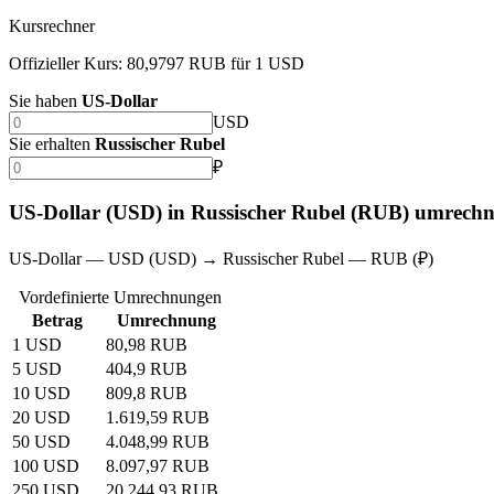
Kursrechner
Offizieller Kurs: 80,9797 RUB für 1 USD
Sie haben
US-Dollar
USD
Sie erhalten
Russischer Rubel
₽
US-Dollar (USD) in Russischer Rubel (RUB) umrech
US-Dollar — USD (USD) → Russischer Rubel — RUB (₽)
Vordefinierte Umrechnungen
Betrag
Umrechnung
1 USD
80,98 RUB
5 USD
404,9 RUB
10 USD
809,8 RUB
20 USD
1.619,59 RUB
50 USD
4.048,99 RUB
100 USD
8.097,97 RUB
250 USD
20.244,93 RUB