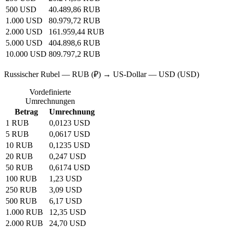
500 USD
40.489,86 RUB
1.000 USD
80.979,72 RUB
2.000 USD
161.959,44 RUB
5.000 USD
404.898,6 RUB
10.000 USD
809.797,2 RUB
Russischer Rubel — RUB (₽) → US-Dollar — USD (USD)
Vordefinierte
Umrechnungen
Betrag
Umrechnung
1 RUB
0,0123 USD
5 RUB
0,0617 USD
10 RUB
0,1235 USD
20 RUB
0,247 USD
50 RUB
0,6174 USD
100 RUB
1,23 USD
250 RUB
3,09 USD
500 RUB
6,17 USD
1.000 RUB
12,35 USD
2.000 RUB
24,70 USD