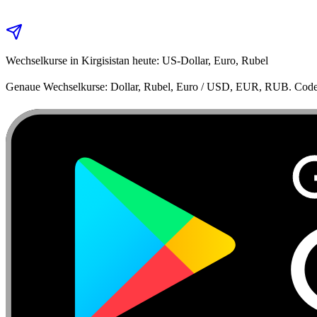
Wechselkurse in Kirgisistan heute: US-Dollar, Euro, Rubel
Genaue Wechselkurse: Dollar, Rubel, Euro / USD, EUR, RUB. Code