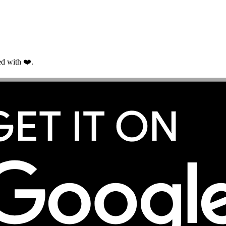
d with ❤️.